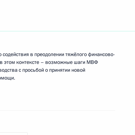
оенно-технического
1
4м
 содействия в преодолении тяжёлого финансово-
 Холокоста
и в этом контексте – возможные шаги МВФ
5
11м
водства с просьбой о принятии новой
омощи.
Меркель и Франсуа Олландом