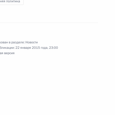
няя политика
росам
1
асть, Ново-Огарёво
ован в разделе:
Новости
анкт-Петербурга Георгием
1
бликации:
22 января 2015 года, 23:00
ая версия
г
ем Кропачевым
1
г