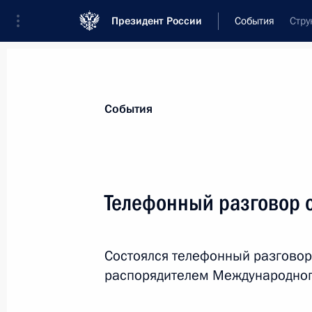
Президент России
События
Стру
Президент
Администрация
Государст
Новости
Стенограммы
Поездки
Те
События
Показа
Телефонный разговор 
Заседание Коллегии Счётной палат
Состоялся телефонный разговор
28 января 2015 года, 15:20
Москва
распорядителем Международног