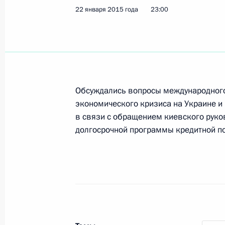
27 января 2015 года, вторник
22 января 2015 года
23:00
Заседание Комиссии по вопросам в
сотрудничества
27 января 2015 года, 18:45
Москва, Кремль
Обсуждались вопросы международного
Международный день памяти жертв
экономического кризиса на Украине 
в связи с обращением киевского руко
27 января 2015 года, 15:20
Москва
долгосрочной программы кредитной п
26 января 2015 года, понедельник
Телефонные разговоры с Ангелой 
26 января 2015 года, 23:20