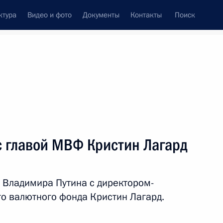
ктура
Видео и фото
Документы
Контакты
Поиск
венный Совет
Совет Безопасности
Комиссии и советы
леграммы
Сведения о Президенте
январь, 2015
ть следующие материалы
с главой МВФ Кристин Лагард
ы
6
18м
 Владимира Путина с директором-
о валютного фонда Кристин Лагард.