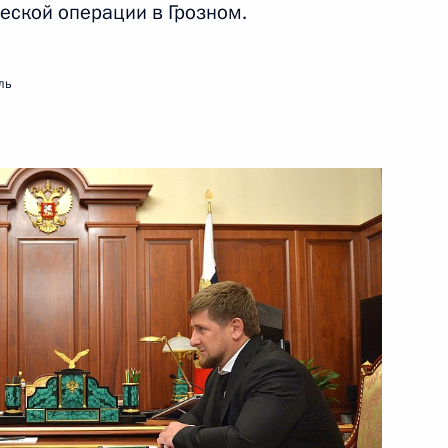
еской операции в Грозном.
ль
2
6м
рансуа Олландом
9
ом Казахстана Нурсултаном