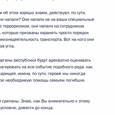
м Посланием
и об этом хорошо знаем, действуют, по сути,
 они напали? Они напали не на ваши специальные
с терроризмом, они напали на сотрудников
, которые призваны охранять просто порядок
аккредитованных для
жизнедеятельность транспорта. Вот на кого они
резидента Федеральному
за угла.
органы республики будут адекватно оценивать
агировать на все события подобного рода, как
варищей, имена, по сути, героев мы никогда
всю необходимую помощь семьям погибших
аконодательные акты
нвалидов в связи
ах инвалидов
и сделаны. Знаю, как Вы внимательно к этому
зусловно, довести до конца.