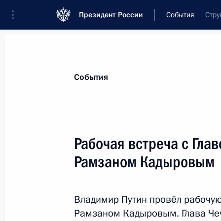
Президент России
События
Стру
Президент
Администрация
Государст
Новости
Стенограммы
Поездки
Те
События
Показа
Рабочая встреча с Гла
Рамзаном Кадыровым
7 декабря 2014 года, воскресенье
Телефонные разговоры с Премьер-
Орбаном и Президентом Сербии Т
Владимир Путин провёл рабочую
Рамзаном Кадыровым. Глава Че
7 декабря 2014 года, 13:20