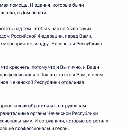
мая помощь. И здания, которые были
школа, и Дом печати.
тать над тем, чтобы у нас не было таких
ой Республики Рамзаном
3
родом Российской Федерации, перед Вами.
е мероприятие, и вдруг Чеченская Республика
что краснеть, потому что и Вы лично, и Ваши
профессионально. Так что за это и Вам, и всем
му Собранию
:
7
анов Чеченской Республики отдельная
арности хочу обратиться к сотрудникам
хранительные органы Чеченской Республики
ессиональными. И сотрудники, которые встретили
ральному Собранию
тоящие профессионалы и герои.