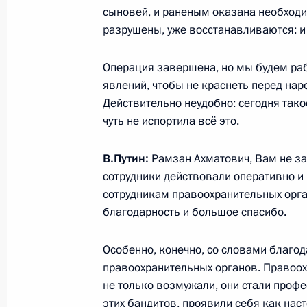
сыновей, и раненым оказана необходи
разрушены, уже восстанавливаются: и 
4 декабря 2014 года, четверг
Операция завершена, но мы будем рабо
Рабочая встреча с Главой Чеченск
явлений, чтобы не краснеть перед на
Кадыровым
Действительно неудобно: сегодня тако
чуть не испортила всё это.
4 декабря 2014 года, 19:25
Москва, Кремль
В.Путин:
Рамзан Ахматович, Вам не за 
сотрудники действовали оперативно и 
Послание Президента Федерально
сотрудникам правоохранительных орг
благодарность и большое спасибо.
4 декабря 2014 года, 13:20
Москва, Кремль
Особенно, конечно, со словами благод
правоохранительных органов. Правоо
3 декабря 2014 года, среда
не только возмужали, они стали проф
Владимир Путин обратится к Феде
этих бандитов, проявили себя как нас