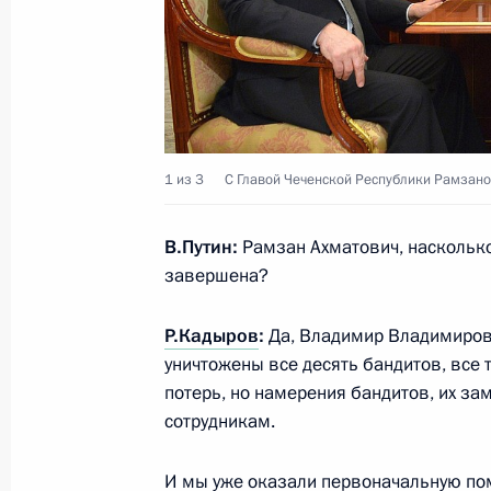
5 декабря 2014 года, 19:40
Встреча с федеральными и регио
5 декабря 2014 года, 16:00
Москва, Кремль
1 из 3
С Главой Чеченской Республики Рамзан
В.Путин:
Рамзан Ахматович, насколько
Владимир Путин посетит Индию с 
завершена?
5 декабря 2014 года, 14:30
Р.Кадыров
:
Да, Владимир Владимирови
уничтожены все десять бандитов, все
потерь, но намерения бандитов, их з
Открыта аккредитация журналистов 
сотрудникам.
конференции Владимира Путина
5 декабря 2014 года, 09:30
И мы уже оказали первоначальную пом