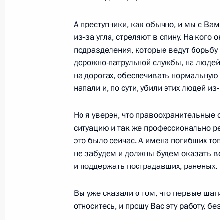
Российской Федерации с ежегодны
А преступники, как обычно, и мы с Вам
3 декабря 2014 года, 15:00
из‑за угла, стреляют в спину. На кого
подразделения, которые ведут борьбу 
дорожно-патрульной службы, на людей
Опубликован список журналистов, 
на дорогах, обеспечивать нормальную 
освещения ежегодного Послания П
напали и, по сути, убили этих людей из‑
Собранию
Но я уверен, что правоохранительные 
3 декабря 2014 года, 12:05
ситуацию и так же профессионально ре
это было сейчас. А имена погибших то
не забудем и должны будем оказать 
Внесены изменения в отдельные з
и поддержать пострадавших, раненых.
по вопросам социальной защиты и
с ратификацией Конвенции о прав
Вы уже сказали о том, что первые шаг
3 декабря 2014 года, 12:00
относитесь, и прошу Вас эту работу, бе