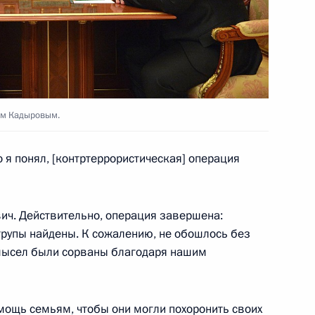
нальными омбудсменами
9
8м
ом Кадыровым.
 я понял, [контртеррористическая] операция
официальным визитом
ч. Действительно, операция завершена:
 трупы найдены. К сожалению, не обошлось без
амысел были сорваны благодаря нашим
на участие в пресс-
ощь семьям, чтобы они могли похоронить своих