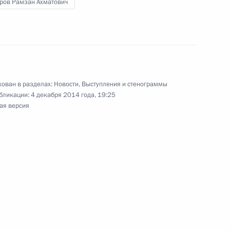
ров Рамзан Ахматович
джете на 2015 год
7 годов
ован в разделах:
Новости
,
Выступления и стенограммы
бликации:
4 декабря 2014 года, 19:25
ая версия
и награждения премией
 «Возвращение в жизнь»
глашения о создании системы