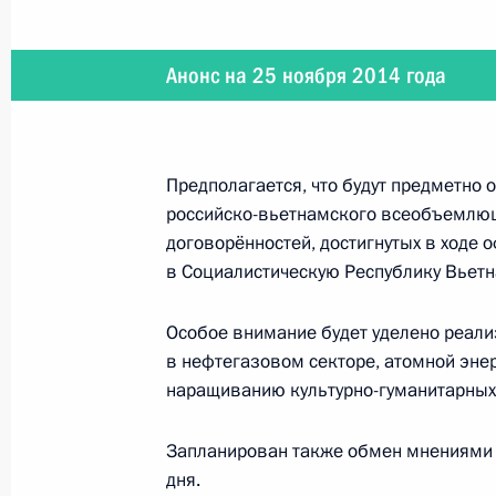
24 ноября 2014 года, понедельник
Анонс на 25 ноября 2014 года
Телефонный разговор с Президент
24 ноября 2014 года, 22:25
Предполагается, что будут предметно
российско-вьетнамского всеобъемлюще
Владимир Путин посетит с рабочим
договорённостей, достигнутых в ходе
24 ноября 2014 года, 19:45
в Социалистическую Республику Вьетн
Особое внимание будет уделено реали
в нефтегазовом секторе, атомной эне
Совещание по вопросу развития В
наращиванию культурно-гуманитарных
24 ноября 2014 года, 19:00
Сочи
Запланирован также обмен мнениями 
дня.