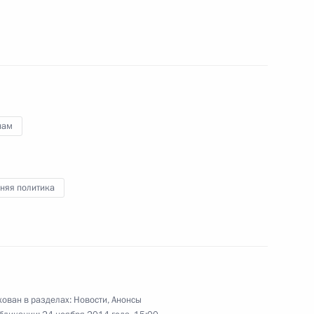
аулем Хаджимбой
8
ра Путина с Генеральным
а Коммунистической партии
нам
няя политика
 Виктора Тихонова
ован в разделах:
Новости
,
Анонсы
тву ТАСС
:
2