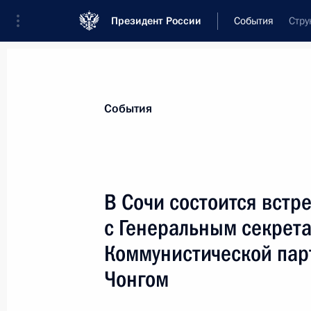
Президент России
События
Стру
Президент
Администрация
Государст
Новости
Стенограммы
Поездки
Те
События
Показа
В Сочи состоится встр
с Генеральным секрет
В законодательство внесены изме
финансовой отчётности политическ
Коммунистической пар
25 ноября 2014 года, 11:00
Чонгом