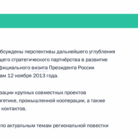
ом Ирана Хасаном Рухани
 обсуждены перспективы дальнейшего углубления
го стратегического партнёрства в развитие
 визитом Турцию
 официального
визита
Президента России
ам 12 ноября 2013 года.
зации крупных совместных проектов
ргетике, промышленной кооперации, а также
ооружённых Сил
4
11м
 контактов.
по актуальным темам региональной повестки