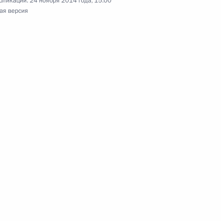
бликации:
24 ноября 2014 года, 15:00
ая версия
идентом Абхазии Раулем
ом Казахстана Нурсултаном