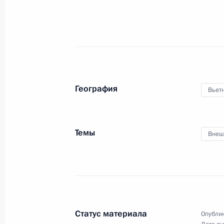
Встреча с Президентом Абхазии Р
24 ноября 2014 года, 16:25
Сочи
В Сочи состоится встреча Владими
секретарём Центрального комитет
География
Вьет
Вьетнама Нгуен Фу Чонгом
24 ноября 2014 года, 15:00
Темы
Внеш
Соболезнования родным и близким
24 ноября 2014 года, 09:10
Статус материала
Опублик
Интервью информационному агентс