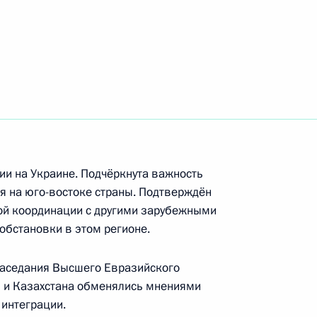
аулем Хаджимбой
8
ра Путина с Генеральным
а Коммунистической партии
и на Украине. Подчёркнута важность
я на юго-востоке страны. Подтверждён
ой координации с другими зарубежными
 Виктора Тихонова
обстановки в этом регионе.
заседания Высшего Евразийского
и и Казахстана обменялись мнениями
интеграции.
тву ТАСС
:
2