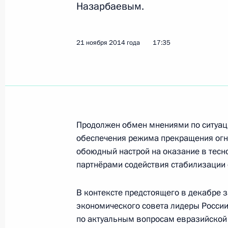
Встреча с Президентом Абхазии Р
Назарбаевым.
24 ноября 2014 года, 16:25
Сочи
21 ноября 2014 года
17:35
В Сочи состоится встреча Владими
секретарём Центрального комитет
Вьетнама Нгуен Фу Чонгом
24 ноября 2014 года, 15:00
Продолжен обмен мнениями по ситуаци
обеспечения режима прекращения огн
обоюдный настрой на оказание в тесн
Соболезнования родным и близким
партнёрами содействия стабилизации 
24 ноября 2014 года, 09:10
В контексте предстоящего в декабре 
экономического совета лидеры Росси
по актуальным вопросам евразийской 
Интервью информационному агентс