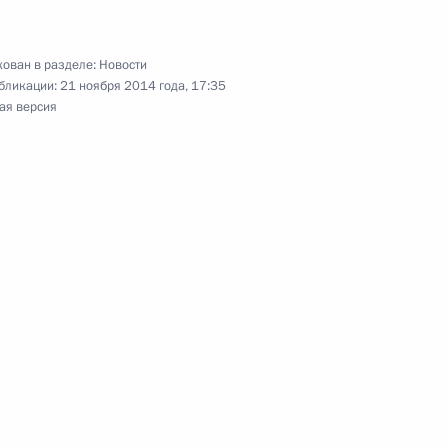
иректоров компании
1
ован в разделе:
Новости
ревым
бликации:
21 ноября 2014 года, 17:35
ая версия
го Суда Вячеславом
2
ссии» Александром
1
асть, Ново-Огарёво