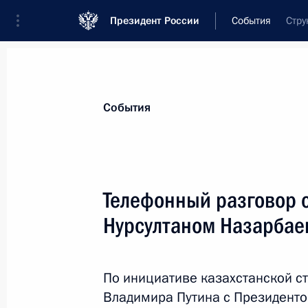
Президент России
События
Стру
Президент
Администрация
Государст
Новости
Стенограммы
Поездки
Те
События
Показа
Телефонный разговор 
Нурсултаном Назарба
Совещание по вопросу развития В
24 ноября 2014 года, 19:00
Сочи
По инициативе казахстанской с
Владимира Путина с Президенто