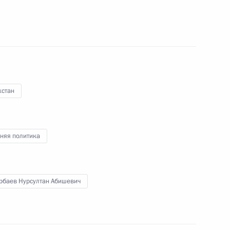
идентом Абхазии Раулем
хстан
няя политика
ом Казахстана Нурсултаном
рбаев Нурсултан Абишевич