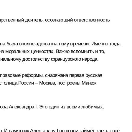
дарственный деятель, осознающий ответственность
на была вполне адекватна тому времени. Именно тогда
 на моральных ценностях. Важно вспомнить и то,
ональному достоинству французского народа.
и правовые реформы, снаряжена первая русская
 столица России – Москва, построены Манеж
тора Александра I. Это один из всеми любимых,
. И памятник Александру I по праву займёт здесь своё