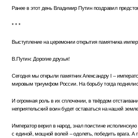
Ранее в этот день Владимир Путин поздравил предсто
* * *
Выступление на церемонии открытия памятника импера
В.Путин:
Дорогие друзья!
Сегодня мы открыли памятник Александру I – императо
мировым триумфом России. На борьбу тогда поднялис
И огромная роль в их сплочении, в твёрдом отстаивани
неприятельский воин будет оставаться на нашей земле
Император верил в народ, знал поистине исполинскую
с единой, мощной волей – одолеть, победить врага. А 