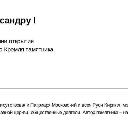
сандру I
нии открытия
го Кремля памятника
присутствовали Патриарх Московский и всея Руси Кирилл, 
лавной церкви, общественные деятели. Автор памятника – н