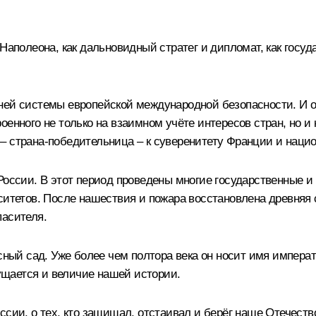
 Наполеона, как дальновидный стратег и дипломат, как госу
ней системы европейской международной безопасности. И о
оенного не только на взаимном учёте интересов стран, но и
– страна-победительница – к суверенитету Франции и наци
России. В этот период проведены многие государственные 
рситетов. После нашествия и пожара восстановлена древняя
пасителя.
асный сад. Уже более чем полтора века он носит имя импера
щается и величие нашей истории.
сии, о тех, кто защищал, отстаивал и берёг наше Отечество