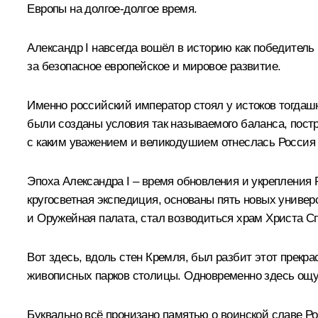
Европы на долгое-долгое время.
Александр I навсегда вошёл в историю как победитель
за безопасное европейское и мировое развитие.
Именно российский император стоял у истоков тогдаш
были созданы условия так называемого баланса, постр
с каким уважением и великодушием отнеслась Россия 
Эпоха Александра I – время обновления и укрепления 
кругосветная экспедиция, основаны пять новых униве
и Оружейная палата, стал возводиться храм Христа С
Вот здесь, вдоль стен Кремля, был разбит этот прекр
живописных парков столицы. Одновременно здесь ощу
Буквально всё пронизано памятью о воинской славе Рос