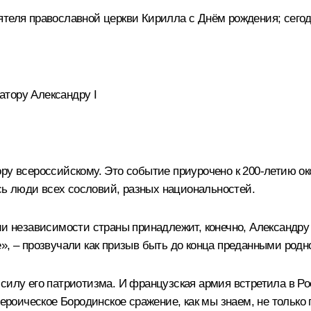
ятеля православной церкви Кирилла с Днём рождения; сегод
тору Александру I
ру всероссийскому. Это событие приурочено к 200-летию о
ь люди всех сословий, разных национальностей.
и независимости страны принадлежит, конечно, Александру I
», – прозвучали как призыв быть до конца преданными родн
 силу его патриотизма. И французская армия встретила в Р
героическое Бородинское сражение, как мы знаем, не только