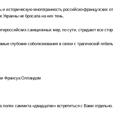
 и историческую многогранность российско-французских от
е Украины не бросала на них тень.
нтироссийских санкционных мер, по сути, страдают все стор
ые глубокие соболезнования в связи с трагической гибель
ики Франсуа Олландом
на полях саммита
«двадцатки»
встретиться с Вами отдельно.