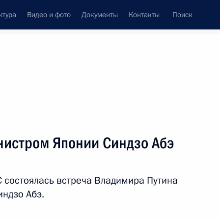
ктура
Видео и фото
Документы
Контакты
Поиск
венный Совет
Совет Безопасности
Комиссии и советы
леграммы
Сведения о Президенте
ноябрь, 2014
ть следующие материалы
нистром Японии Синдзо Абэ
ента России с лидерами ряда
9
С состоялась встреча Владимира Путина
ндзо Абэ.