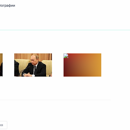
тографии
ард
6
ума АТЭС
14
лайзии Наджибом Разаком
5
ия