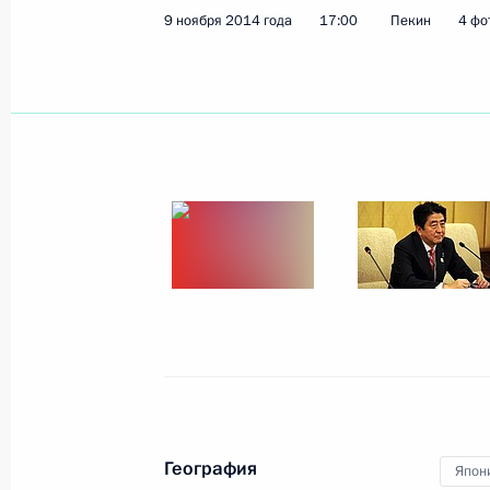
9 ноября 2014 года
17:00
Пекин
4 фо
10 ноября 2014 года, понедельник
Встреча с главой МВФ Кристин Лаг
10 ноября 2014 года, 19:00
Пекин
Завершён первый день работы фор
10 ноября 2014 года, 16:00
Пекин
Встреча с Премьер-министром Ма
10 ноября 2014 года, 14:00
Пекин
География
Япон