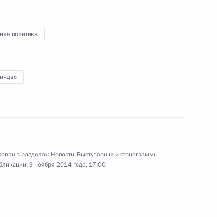
 Джоко Видодо
6
няя политика
работе Делового
1
Синдзо
9
36м
ован в разделах:
Новости
,
Выступления и стенограммы
бликации:
9 ноября 2014 года, 17:00
етеранам органов внутренних