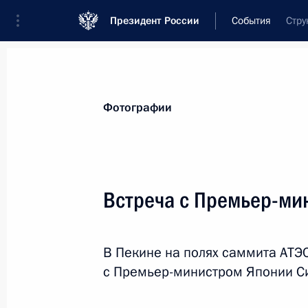
Президент России
События
Стру
Президент
Администрация
Государст
Новости
Стенограммы
Поездки
Те
Фотографии
Показа
Встреча с Премьер-ми
Состоялись краткие беседы Презид
зарубежных стран
В Пекине на полях саммита АТЭ
11 ноября 2014 года, 10:30
Пекин
с Премьер-министром Японии Си