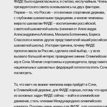
ФИДЕ было единогласным и, я считаю, неслучайным. Член
президентского совета основывались на двух факторах.
Первое – то, что Россия – это великая спортивная держава,
с глубокими шахматными традициями, и многие чемпионы
мира по шахматам ФИДЕ – воспитанники российской,
советской шахматной школы (начиная от Александра
Александровича Алёхина, Михаила Ботвинника, Бориса
Спасского и многих других представителей нашей российск
шахматной школы). И вторая причина, почему ФИДЕ
проголосовала за Россию, сделала свой выбор, – у всех
вызвало большой интерес проведение зимних Олимпийских
игр в Сочи. Многие спортсмены и руководители, представит
национальных шахматных федераций хотели посетить Сочи
посмотреть.
То, что матч на звание чемпиона мира пройдёт в Сочи,
в Олимпийской деревне, для ФИДЕ хорошо, потому что одн
из основных задач ФИДЕ сейчас – войти в олимпийское
движение, стать членами Международного олимпийского
комитета. Поэтому очень важно для ФИДЕ, для шахматисто