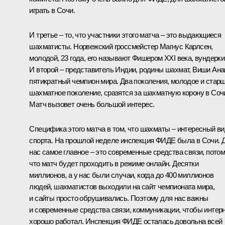
играть в Сочи.
И третье – то, что участники этого матча – это выдающиеся
шахматисты. Норвежский гроссмейстер Магнус Карлсен,
молодой, 23 года, его называют Фишером XXI века, вундерки
И второй – представитель Индии, родины шахмат, Виши Ана
пятикратный чемпион мира. Два поколения, молодое и стар
шахматное поколение, сразятся за шахматную корону в Соч
Матч вызовет очень большой интерес.
Специфика этого матча в том, что шахматы – интересный в
спорта. На прошлой неделе инспекция ФИДЕ была в Сочи. 
нас самое главное – это современные средства связи, пото
что матч будет проходить в режиме онлайн. Десятки
миллионов, а у нас были случаи, когда до 400 миллионов
людей, шахматистов выходили на сайт чемпионата мира,
и сайты просто обрушивались. Поэтому для нас важны
и современные средства связи, коммуникации, чтобы интер
хорошо работал. Инспекция ФИДЕ осталась довольна всей