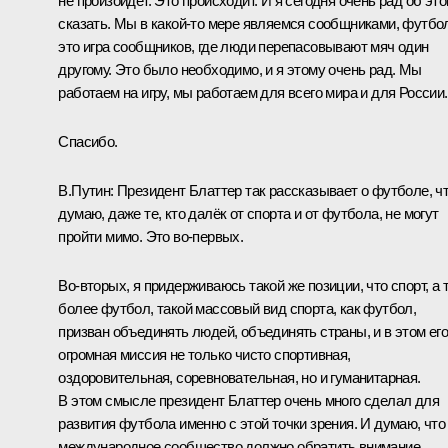
не произойдёт. Это происходит. И я сегодня очень рад об эт
сказать. Мы в какой‑то мере являемся сообщниками, футбо
это игра сообщников, где люди перепасовывают мяч один
другому. Это было необходимо, и я этому очень рад. Мы
работаем на игру, мы работаем для всего мира и для России.
Спасибо.
В.Путин:
Президент Блаттер так рассказывает о футболе, чт
думаю, даже те, кто далёк от спорта и от футбола, не могут
пройти мимо. Это во‑первых.
Во‑вторых, я придерживаюсь такой же позиции, что спорт, а 
более футбол, такой массовый вид спорта, как футбол,
призван объединять людей, объединять страны, и в этом ег
огромная миссия не только чисто спортивная,
оздоровительная, соревновательная, но и гуманитарная.
В этом смысле президент Блаттер очень много сделал для
развития футбола именно с этой точки зрения. И думаю, что
международное сообщество должно обратить внимание