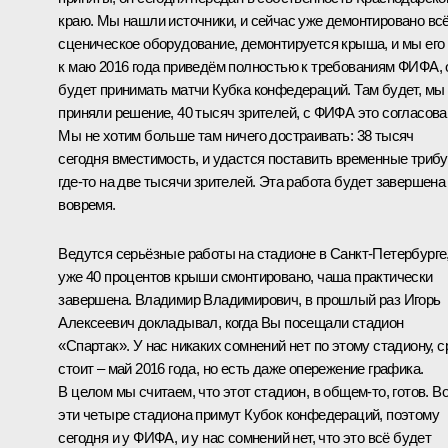
краю. Мы нашли источники, и сейчас уже демонтировано вс
сценическое оборудование, демонтируется крыша, и мы его
к маю 2016 года приведём полностью к требованиям ФИФА, 
будет принимать матчи Кубка конфедераций. Там будет, мы
приняли решение, 40 тысяч зрителей, с ФИФА это согласова
Мы не хотим больше там ничего достраивать: 38 тысяч
сегодня вместимость, и удастся поставить временные триб
где‑то на две тысячи зрителей. Эта работа будет завершена
вовремя.
Ведутся серьёзные работы на стадионе в Санкт-Петербурге
уже 40 процентов крыши смонтировано, чаша практически
завершена. Владимир Владимирович, в прошлый раз Игорь
Алексеевич докладывал, когда Вы посещали стадион
«Спартак». У нас никаких сомнений нет по этому стадиону, с
стоит – май 2016 года, но есть даже опережение графика.
В целом мы считаем, что этот стадион, в общем‑то, готов. В
эти четыре стадиона примут Кубок конфедераций, поэтому
сегодня и у ФИФА, и у нас сомнений нет, что это всё будет