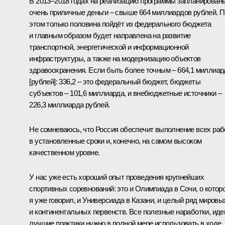
В 2013–2018 годах на реализацию программы запланирован
очень приличные деньги – свыше 664 миллиардов рублей. 
этом только половина пойдёт из федерального бюджета
и главным образом будет направлена на развитие
транспортной, энергетической и информационной
инфраструктуры, а также на модернизацию объектов
здравоохранения. Если быть более точным – 664,1 миллиар
[рублей]: 336,2 – это федеральный бюджет, бюджеты
субъектов – 101,6 миллиарда, и внебюджетные источники –
226,3 миллиарда рублей.
Не сомневаюсь, что Россия обеспечит выполнение всех раб
в установленные сроки и, конечно, на самом высоком
качественном уровне.
У нас уже есть хороший опыт проведения крупнейших
спортивных соревнований: это и Олимпиада в Сочи, о котор
я уже говорил, и Универсиада в Казани, и целый ряд мировы
и континентальных первенств. Все полезные наработки, иде
лучшие практики нужно в полной мере использовать в ходе