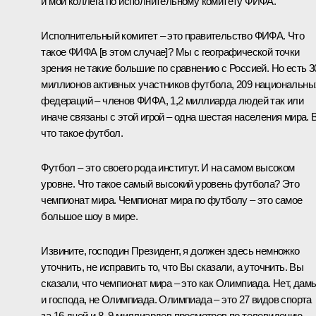
и мой коллега по исполнительному комитету ФИФА.
Исполнительный комитет – это правительство ФИФА. Что
такое ФИФА [в этом случае]? Мы с географической точки
зрения не такие большие по сравнению с Россией. Но есть 3
миллионов активных участников футбола, 209 национальны
федераций – членов ФИФА, 1,2 миллиарда людей так или
иначе связаны с этой игрой – одна шестая населения мира. 
что такое футбол.
Футбол – это своего рода институт. И на самом высоком
уровне. Что такое самый высокий уровень футбола? Это
чемпионат мира. Чемпионат мира по футболу – это самое
большое шоу в мире.
Извините, господин Президент, я должен здесь немножко
уточнить, не исправить то, что Вы сказали, а уточнить. Вы
сказали, что чемпионат мира – это как Олимпиада. Нет, дам
и господа, не Олимпиада. Олимпиада – это 27 видов спорта
за 16 дней и 8–9 миллиардов просмотров по телевидению.