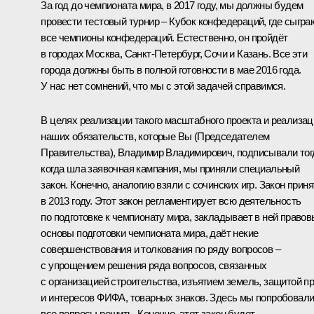
За год до чемпионата мира, в 2017 году, мы должны будем
провести тестовый турнир – Кубок конфедераций, где сыгра
все чемпионы конфедераций. Естественно, он пройдёт
в городах Москва, Санкт-Петербург, Сочи и Казань. Все эти
города должны быть в полной готовности в мае 2016 года.
У нас нет сомнений, что мы с этой задачей справимся.
В целях реализации такого масштабного проекта и реализац
наших обязательств, которые Вы (Председателем
Правительства), Владимир Владимирович, подписывали тог
когда шла заявочная кампания, мы приняли специальный
закон. Конечно, аналогию взяли с сочинских игр. Закон приня
в 2013 году. Этот закон регламентирует всю деятельность
по подготовке к чемпионату мира, закладывает в ней право
основы подготовки чемпионата мира, даёт некие
совершенствования и толкования по ряду вопросов –
с упрощением решения ряда вопросов, связанных
с организацией строительства, изъятием земель, защитой п
и интересов ФИФА, товарных знаков. Здесь мы попробовал
все вопросы решить. Конечно, этот закон будет