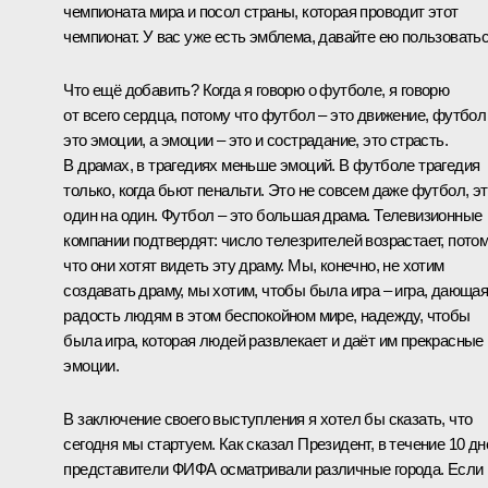
чемпионата мира и посол страны, которая проводит этот
чемпионат. У вас уже есть эмблема, давайте ею пользоватьс
Что ещё добавить? Когда я говорю о футболе, я говорю
от всего сердца, потому что футбол – это движение, футбол
это эмоции, а эмоции – это и сострадание, это страсть.
В драмах, в трагедиях меньше эмоций. В футболе трагедия
только, когда бьют пенальти. Это не совсем даже футбол, э
один на один. Футбол – это большая драма. Телевизионные
компании подтвердят: число телезрителей возрастает, пото
что они хотят видеть эту драму. Мы, конечно, не хотим
создавать драму, мы хотим, чтобы была игра – игра, дающа
радость людям в этом беспокойном мире, надежду, чтобы
была игра, которая людей развлекает и даёт им прекрасные
эмоции.
В заключение своего выступления я хотел бы сказать, что
сегодня мы стартуем. Как сказал Президент, в течение 10 дн
представители ФИФА осматривали различные города. Если