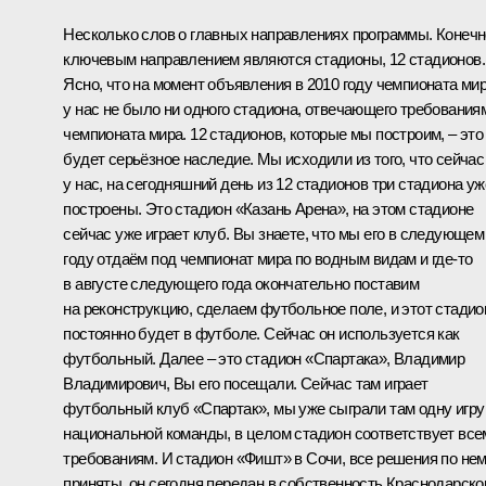
Несколько слов о главных направлениях программы. Конечн
ключевым направлением являются стадионы, 12 стадионов.
Ясно, что на момент объявления в 2010 году чемпионата ми
у нас не было ни одного стадиона, отвечающего требования
чемпионата мира. 12 стадионов, которые мы построим, – это
будет серьёзное наследие. Мы исходили из того, что сейчас
у нас, на сегодняшний день из 12 стадионов три стадиона уж
построены. Это стадион «Казань Арена», на этом стадионе
сейчас уже играет клуб. Вы знаете, что мы его в следующем
году отдаём под чемпионат мира по водным видам и где‑то
в августе следующего года окончательно поставим
на реконструкцию, сделаем футбольное поле, и этот стадио
постоянно будет в футболе. Сейчас он используется как
футбольный. Далее – это стадион «Спартака», Владимир
Владимирович, Вы его посещали. Сейчас там играет
футбольный клуб «Спартак», мы уже сыграли там одну игру
национальной команды, в целом стадион соответствует все
требованиям. И стадион «Фишт» в Сочи, все решения по не
приняты, он сегодня передан в собственность Краснодарск