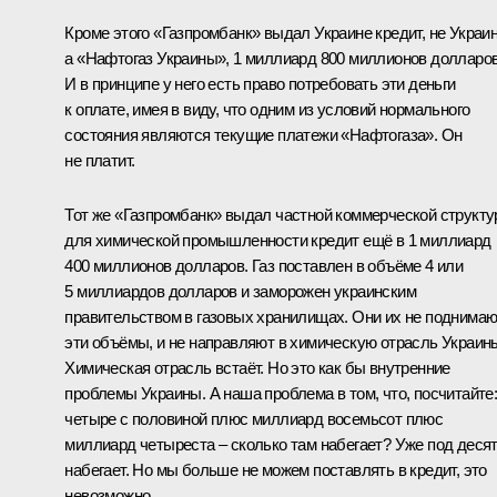
Кроме этого «Газпромбанк» выдал Украине кредит, не Украин
а «Нафтогаз Украины», 1 миллиард 800 миллионов долларов
И в принципе у него есть право потребовать эти деньги
к оплате, имея в виду, что одним из условий нормального
состояния являются текущие платежи «Нафтогаза». Он
не платит.
Тот же «Газпромбанк» выдал частной коммерческой структу
для химической промышленности кредит ещё в 1 миллиард
400 миллионов долларов. Газ поставлен в объёме 4 или
5 миллиардов долларов и заморожен украинским
правительством в газовых хранилищах. Они их не поднимаю
эти объёмы, и не направляют в химическую отрасль Украин
Химическая отрасль встаёт. Но это как бы внутренние
проблемы Украины. А наша проблема в том, что, посчитайте
четыре с половиной плюс миллиард восемьсот плюс
миллиард четыреста – сколько там набегает? Уже под деся
набегает. Но мы больше не можем поставлять в кредит, это
невозможно.