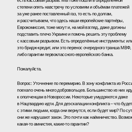
есть кассовый разрыв. Мы тоже пошли в определённой
степени опять навстречу по условиям и объёмам платежей
за уже ранее поставленный газ, то есть по долгам,
и рассчитываем, что здесь наши европейские партнёры,
Еврокомиссия, тоже могут и, на мой взгляд, даже должны
подставить плечо Украине и помочь решить эту проблему
с кассовым разрывом. Есть определённые инструменты: ил
это бридж-кредит, или это перенос очередного транша МВФ,
либо гарантии первоклассного европейского банка.
Пожалуйста.
Вопрос:
Уточнение по перемирию. В зону конфликта из Росс
поехало очень много добровольцев. Большинство из них ид
к ополченцам в Новороссии. Некоторые умудряются даже
в Нацгвардию идти. Для деэскалации конфликта – что буде
с этими людьми, когда они вернутся, если будет мир? По сут
они же нарушают закон. Это почти как наёмничество. Возмо
какая‑то амнистия, какие‑то гарантии?