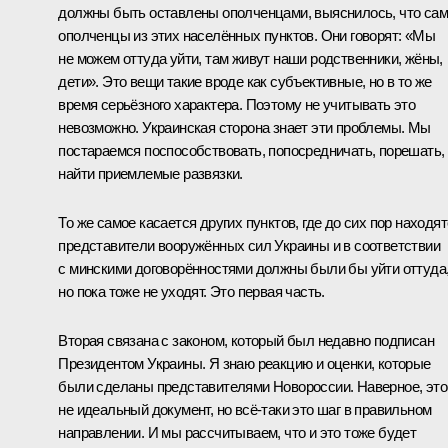
должны быть оставлены ополченцами, выяснилось, что са
ополченцы из этих населённых пунктов. Они говорят: «Мы
не можем оттуда уйти, там живут наши родственники, жёны,
дети». Это вещи такие вроде как субъективные, но в то же
время серьёзного характера. Поэтому не учитывать это
невозможно. Украинская сторона знает эти проблемы. Мы
постараемся поспособствовать, попосредничать, порешать,
найти приемлемые развязки.
То же самое касается других пунктов, где до сих пор находя
представители вооружённых сил Украины и в соответствии
с минскими договорённостями должны были бы уйти оттуда
но пока тоже не уходят. Это первая часть.
Вторая связана с законом, который был недавно подписан
Президентом Украины. Я знаю реакцию и оценки, которые
были сделаны представителями Новороссии. Наверное, это
не идеальный документ, но всё‑таки это шаг в правильном
направлении. И мы рассчитываем, что и это тоже будет