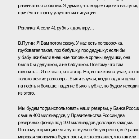
развиваться события. Я думаю, что корректировка наступит,
причём в сторону улучшения ситуации.
Реплика:
А если 41 рубль к доллару…
В.Путин:
Я Вам потом скажу. У нас есть поговорочка,
грубоватая такая, про бабушку, про дедушку: если бы
у бабушки были внешние половые органы дедушки, она
была бы дедушкой, а не бабушкой. Поэтому что там
говорить… Я не знаю, кто автор. Но, во всяком случае, это п
только всякие разговоры. Были случаи, когда падали цены
на нефть и больше, падение было глубже, но будем исходи
из этого.
Мы будем тогда использовать наши резервы, у Банка Росси
свыше 400 миллиардов, у Правительства России два
резервных фонда под 100 миллиардов долларов каждый.
Поэтому в принципе мы чувствуем себя уверенно, всё равн
мировая экономика будет расти, а это означает, что так или