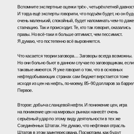
Вспомните экспертные оценки трёх-, четырёхлетней давност
И тогда ещё эксперты говорили, что подъём будет, но он буд
очень маленький, спокойный, будет напоминать чем‑то даже
стагнацию. Так и происходит. Те, кто так говорил, оказались
правы. Но всё‑таки я больше оптимист, чем пессимист.
Я думаю, что постепенно всё выровняется.
Что касается теории заговора… Заговоры всегда возможны.
Но они больно бьют в данном случае по заговорщикам, если
таковые имеются. Я уже говорил о том, что в основных
нефтедобывающих странах сам бюджет верстается тоже
исходя из цен на нефть, по‑моему, 85–90 долларов за баррел
Первое.
Второе: добыча сланцевой нефти. И понижение цен, игра
на понижение цен на мировых рынках нанесёт очень
серьёзный удар по этому виду деятельности в тех же
Соединённых Штатах. Не думаю, что нефтяная отрасль
Штатов в этом заинтересована. Посмотрим, как будут