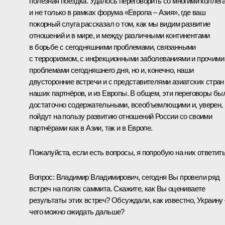
полезная поездка. Удалось переговорить со многими коллег
и не только в рамках форума «Европа – Азия», где ваш
покорный слуга рассказал о том, как мы видим развитие
отношений и в мире, и между различными континентами
в борьбе с сегодняшними проблемами, связанными
с терроризмом, с инфекционными заболеваниями и прочими
проблемами сегодняшнего дня, но и, конечно, наши
двусторонние встречи и с представителями азиатских стран
наших партнёров, и из Европы. В общем, эти переговоры бы
достаточно содержательными, всеобъемлющими и, уверен,
пойдут на пользу развитию отношений России со своими
партнёрами как в Азии, так и в Европе.
Пожалуйста, если есть вопросы, я попробую на них ответить
Вопрос:
Владимир Владимирович, сегодня Вы провели ряд
встреч на полях саммита. Скажите, как Вы оцениваете
результаты этих встреч? Обсуждали, как известно, Украину 
чего можно ожидать дальше?