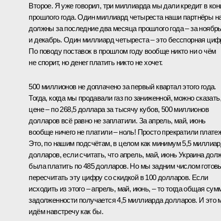
Второе. Я уже говорил, три миллиарда мы дали кредит в кон
прошлого года. Один миллиард четыреста наши партнёры н
должны за последние два месяца прошлого года – за ноябр
и декабрь. Один миллиард четыреста – это бесспорная циф
По поводу поставок в прошлом году вообще никто ни о чём
не спорит, но денег платить никто не хочет.
500 миллионов не доплачено за первый квартал этого года.
Тогда, когда мы продавали газ по заниженной, можно сказать
цене – по 268,5 доллара за тысячу кубов, 500 миллионов
долларов всё равно не заплатили. За апрель, май, июнь
вообще ничего не платили – ноль! Просто прекратили плате
Это, по нашим подсчётам, в целом как минимум 5,5 миллиа
долларов, если считать, что апрель, май, июнь Украина дол
была платить по 485 долларов. Но мы задним числом готов
пересчитать эту цифру со скидкой в 100 долларов. Если
исходить из этого – апрель, май, июнь, – то тогда общая сум
задолженности получается 4,5 миллиарда долларов. И это 
идём навстречу как бы.