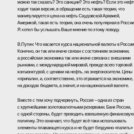
можно так сказать? Это санкции? Это нефть? Если это нефт
ходит такая версия, в обращении есть такая теория, что
манипулируется цена на нефть Саудовской Аравией,
Америкой, такая есть теория, она очень популярная в России
Я хотел бы услышать Ваше мнение по этому поводу.
В.Путин:
Что касается курса национальной валюты в России
Конечно, он так или иначе связан с состоянием экономики,
а российская экономика так или иначе связана с внешними
рынками, с международной мировой, прежде всего торговой
конъюнктурой, с ценами на нефть, на энергоносители. Цены
«припали», и, соответственно, это отражается на экономике,
на доходах бюджета, а значит, и на национальной валюте.
Вместе с тем хочу подчеркнуть, Россия – одна из стран
с крупнейшими золотовалютными резервами. Банк России,
с одной стороны, будет проводить взвешенную финансовую
политику. Это означает, что будет всё‑таки использовать
элементы плавающего курса и не будет бездумно «палить»