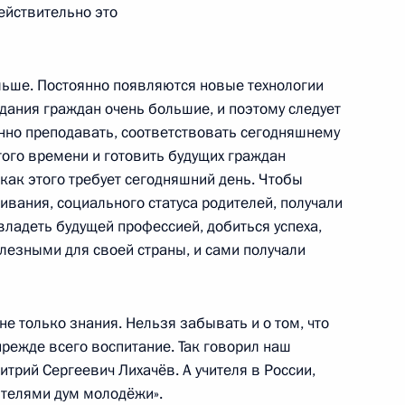
ействительно это
льше. Постоянно появляются новые технологии
дания граждан очень большие, и поэтому следует
ства Сербии Александром
енно преподавать, соответствовать сегодняшнему
9
того времени и готовить будущих граждан
 как этого требует сегодняшний день. Чтобы
вания, социального статуса родителей, получали
овладеть будущей профессией, добиться успеха,
лезными для своей страны, и сами получали
публики Сербии I степени
е только знания. Нельзя забывать и о том, что
режде всего воспитание. Так говорил наш
трий Сергеевич Лихачёв. А учителя в России,
иславом Николичем
5
ителями дум молодёжи».