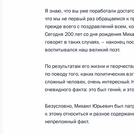
Саммит АСЕМ
Я знаю, что вы уже поработали достат
что мы не первый раз обращаемся к п
17 октября 2014 года, 13:45
Милан
прежде всего с поздравлений всем, ко
Сегодня 200 лет со дня рождения Мих
говорят в таких случаях, – наконец по
Рабочий завтрак от имени премье
воспитывался наш великий поэт.
Ренци
По результатам его жизни и творчества
17 октября 2014 года, 12:10
Милан
по поводу того, каких политических в
сложный человек, очень интересный. Но
очевидного факта: это был гений, и эт
Встреча с Сильвио Берлускони
17 октября 2014 года, 04:50
Милан
Безусловно, Михаил Юрьевич был патр
к этому относиться и разное содержан
непреложный факт.
Встреча с Федеральным канцлером