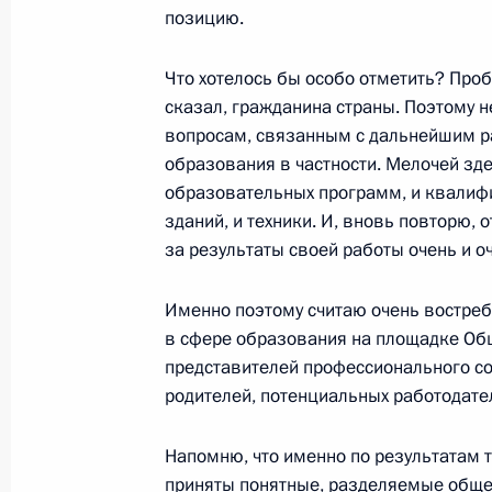
15 октября 2014 года, 21:20
Пенза
позицию.
Что хотелось бы особо отметить? Про
сказал, гражданина страны. Поэтому 
Посещение Лермонтовского музея-
вопросам, связанным с дальнейшим р
15 октября 2014 года, 18:00
Пензенская обл
образования в частности. Мелочей зде
образовательных программ, и квалиф
зданий, и техники. И, вновь повторю, 
Подписан закон, уточняющий поря
за результаты своей работы очень и о
на проведение референдумов
Именно поэтому считаю очень востре
15 октября 2014 года, 12:45
в сфере образования на площадке Общ
представителей профессионального с
родителей, потенциальных работодател
Внесено изменение в статью 14 за
безнадзорности и правонарушений
Напомню, что именно по результатам 
приняты понятные, разделяемые обще
15 октября 2014 года, 12:30