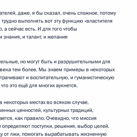
телей, даже, я бы сказал, очень сложное, потому
ь трудно выполнять вот эту функцию «властителя
 а сейчас есть. И для того чтобы
кса освободителям Белграда
7
 знания, и талант, и желание
тельные, но могут быть и разрушительными для
овека тем более. Мы знаем примеры в некоторых
 утрачивают и воспитательную, и гуманистическую
то это ещё для многих аукнется.
в некоторых местах во всяком случае,
енных ценностей, культурных традиций,
ается, как правило. Очевидно, что миссия
 фронта «Качественное
8
7м
 определяют поступки, решения, выбор целей.
вду от лжи, помогать вырабатывать жизненную