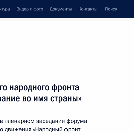
ктура
Видео и фото
Документы
Контакты
Поиск
венный Совет
Совет Безопасности
Комиссии и советы
леграммы
Сведения о Президенте
октябрь, 2014
ть следующие материалы
о народного фронта
вание во имя страны»
к
авоохранения Вероникой
4
 в пленарном заседании форума
о движения «Народный фронт
ь