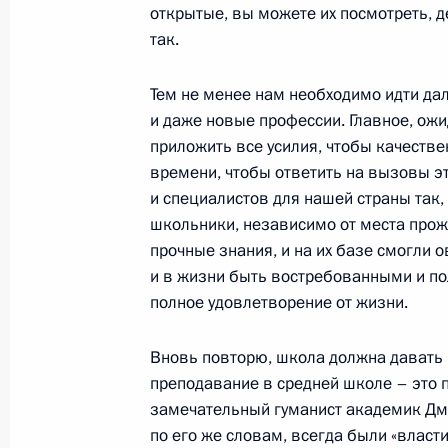
открытые, вы можете их посмотреть, д
освобождения Белграда
так.
16 октября 2014 года, 19:30
Сербия
Тем не менее нам необходимо идти да
и даже новые профессии. Главное, ожи
Беседа с Председателем Правитель
приложить все усилия, чтобы качеств
Вучичем
времени, чтобы ответить на вызовы э
и специалистов для нашей страны так,
16 октября 2014 года, 17:40
Белград
школьники, независимо от места прожи
прочные знания, и на их базе смогли 
и в жизни быть востребованными и по
Владимиру Путину вручён Орден Рес
полное удовлетворение от жизни.
16 октября 2014 года, 16:15
Белград
Вновь повторю, школа должна давать н
преподавание в средней школе – это п
замечательный гуманист академик Дми
Беседа с Президентом Сербии Том
по его же словам, всегда были «власт