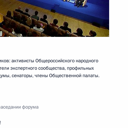
 Австрии Вернером
1
иков: активисты Общероссийского народного
лии Маттео Ренци
1
ители экспертного сообщества, профильных
сдумы, сенаторы, члены Общественной палаты.
 Германии и Франции
1
заседании форума
!