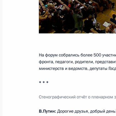
Встреча с Федеральным канцлером
Файманом
17 октября 2014 года, 19:20
Милан
На форум собрались более 500 участн
Встреча с премьер-министром Ита
фронта, педагоги, родители, представ
министерств и ведомств, депутаты Го
17 октября 2014 года, 18:30
Милан
* * *
Встреча лидеров России, Украины,
Стенографический отчёт о пленарном 
17 октября 2014 года, 17:00
Милан
В.Путин:
Дорогие друзья, добрый день