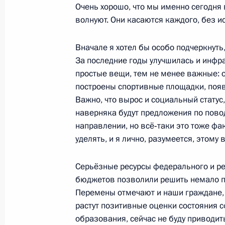
Очень хорошо, что мы именно сегодня 
17 октября 2014 года, 04:30
Милан
волнуют. Они касаются каждого, без 
Вначале я хотел бы особо подчеркнуть,
Встреча с Президентом Италии Дж
За последние годы улучшилась и инфр
простые вещи, тем не менее важные: 
17 октября 2014 года, 00:45
Милан
построены спортивные площадки, поя
Важно, что вырос и социальный статус,
наверняка будут предложения по повод
16 октября 2014 года, четверг
направлении, но всё‑таки это тоже фак
уделять, и я лично, разумеется, этому
Президент России прибыл в Милан 
форума «Азия – Европа»
Серьёзные ресурсы федерального и р
16 октября 2014 года, 22:15
Милан
бюджетов позволили решить немало 
Перемены отмечают и наши граждане,
растут позитивные оценки состояния 
образования, сейчас не буду приводит
Военный парад «Шаг победителя» в