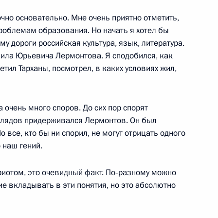
очно основательно. Мне очень приятно отметить,
7
роблемам образования. Но начать я хотел бы
му дороги российская культура, язык, литература.
аила Юрьевича Лермонтова. Я сподобился, как
сетил Тарханы, посмотрел, в каких условиях жил,
р-министра Италии Маттео
6
 очень много споров. До сих пор спорят
зглядов придерживался Лермонтов. Он был
 все, кто бы ни спорил, не могут отрицать одного
о наш гений.
иотом, это очевидный факт. По‑разному можно
ие вкладывать в эти понятия, но это абсолютно
 Германии Ангелой Меркель
1