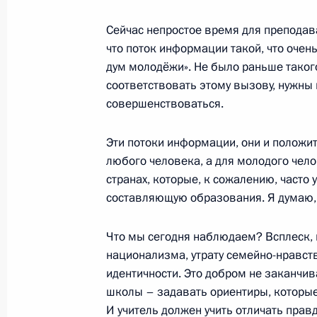
16 октября 2014 года, 16:00
Белград
Сейчас непростое время для преподава
что поток информации такой, что очен
дум молодёжи». Не было раньше такого,
Посещение Мемориального компле
соответствовать этому вызову, нужны и
16 октября 2014 года, 15:00
Сербия
совершенствоваться.
Эти потоки информации, они и положи
15 октября 2014 года, среда
любого человека, а для молодого чел
странах, которые, к сожалению, часто
Интервью газете «Политика»
составляющую образования. Я думаю, ч
15 октября 2014 года, 23:00
Что мы сегодня наблюдаем? Всплеск, 
национализма, утрату семейно-нравств
идентичности. Это добром не заканчив
Форум Общероссийского народного
школы – задавать ориентиры, которые
образование во имя страны»
И учитель должен учить отличать пра