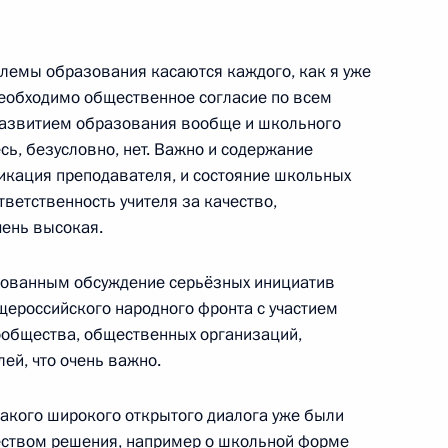
блемы образования касаются каждого, как я уже
необходимо общественное согласие по всем
заповедника «Тарханы»
9
азвитием образования вообще и школьного
асть, село Лермонтово
сь, безусловно, нет. Важно и содержание
икация преподавателя, и состояние школьных
ответственность учителя за качество,
док оформления ходатайства
чень высокая.
бованным обсуждение серьёзных инициатив
ероссийского народного фронта с участием
ообщества, общественных организаций,
ей, что очень важно.
кона о профилактике
 несовершеннолетних
такого широкого открытого диалога уже были
ством решения, например о школьной форме