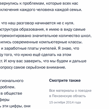
вернулись к проблемам, которые всех нас
исключения каждого человека каждой семьи.
 что наш разговор начинается не с нуля.
орджо Наполитано
аструктура образования, я имею в виду самые
2
отремонтировано значительное количество школ,
вились современные компьютерные классы.
 и заработные платы учителей. Я знаю, что
у того, что нужно ещё сделать на этом
т. И хочу вас заверить, что мы будем и дальше
 вопросу самое серьёзное внимание.
для участия в саммите
Смотрите также
егионального
проблем.
Все материалы о поездке
 в обществе
в Пензенскую область
сферы
15 октября 2014 года
ь эти цифры, они
 честь 70-летия
8
3м