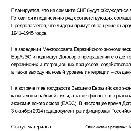
Планируется, что на саммите
СНГ
будут обсуждаться в
Готовится к подписанию ряд соответствующих соглаше
Предполагается, что лидеры примут обращение к наро
1941–1945 годов.
На заседании Межгоссовета Евразийского экономическ
ЕврАзЭС
и подпишут Договор о прекращении его деятел
евразийских интеграционных процессов, содействов
а также выходу на новый уровень интеграции – создан
На встрече глав государств Высшего Евразийского эк
капиталов и рабочей силы, а также финансово-организ
экономического союза (ЕАЭС). В настоящее время Дог
3 октября 2014 года документ
ратифицирован
Российск
Статус материала
Опубликован в разделах:
Н