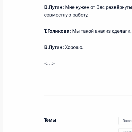
17 сентября 2014 года, 09:10
В.Путин:
Мне нужен от Вас развёрнуты
совместную работу.
16 сентября 2014 года, вторник
Т.Голикова:
Мы такой анализ сделали,
Рабочая встреча с Председателем 
В.Путин:
Хорошо.
Голиковой
16 сентября 2014 года, 12:25
Московская об
<…>
15 сентября 2014 года, понедельн
Телефонный разговор с Председат
Жозе Мануэлом Баррозу
15 сентября 2014 года, 23:00
Темы
Госс