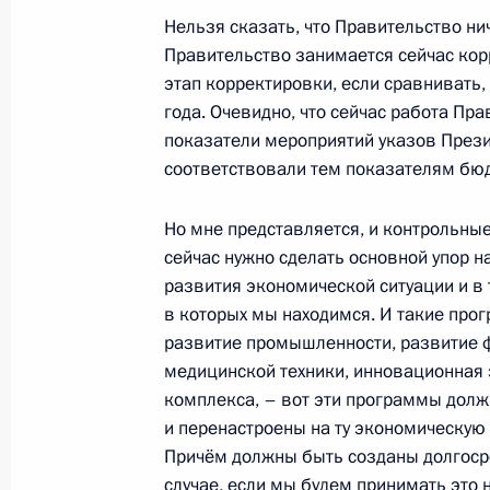
17 сентября 2014 года, 19:10
Москва, Крем
Нельзя сказать, что Правительство ни
Правительство занимается сейчас кор
этап корректировки, если сравнивать,
года. Очевидно, что сейчас работа Пра
Встреча с председателем правлени
показатели мероприятий указов Прези
Миллером
соответствовали тем показателям бюд
17 сентября 2014 года, 17:30
Москва, Крем
Но мне представляется, и контрольные
сейчас нужно сделать основной упор н
Внесены кандидатуры для избрания
развития экономической ситуации и в 
Кабардино-Балкарской Республики
в которых мы находимся. И такие прог
развитие промышленности, развитие
17 сентября 2014 года, 16:40
медицинской техники, инновационная
комплекса, – вот эти программы долж
и перенастроены на ту экономическую 
Внесены кандидатуры для избрания
Причём должны быть созданы долгоср
города Севастополя
случае, если мы будем принимать это н