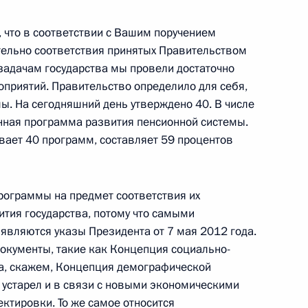
ь, что в соответствии с Вашим поручением
 лётчика-космонавта
ительно соответствия принятых Правительством
задачам государства мы провели достаточно
приятий. Правительство определило для себя,
ы. На сегодняшний день утверждено 40. В числе
нная программа развития пенсионной системы.
сетии Леониду Тибилову
вает 40 программ, составляет 59 процентов
программы на предмет соответствия их
ития государства, потому что самыми
 являются указы Президента от 7 мая 2012 года.
документы, такие как Концепция социально-
да, скажем, Концепция демографической
рщиками
4
6м
е устарел и в связи с новыми экономическими
ктировки. То же самое относится