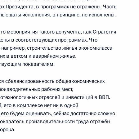
ах Президента, в программах не отражены. Часть
ьные даты исполнения, в принципе, не исполнены.
 Сербской Боснии
2
 то мероприятия такого документа, как Стратегия
м
жены в соответствующих программах. Что
ль
– например, строительство жилья экономкласса
х в ветхом и аварийном жилье,
ствующим показателям.
ся сбалансированность общеэкономических
росам
2
роизводительных рабочих мест,
ль
отехнологичных отраслей и инвестиций в ВВП.
, его в комплексе нет ни в одной
 его будем оценивать, сейчас достаточно сложно
 показатель производительности труда отражён
одителями субъектов
7
8м
орока.