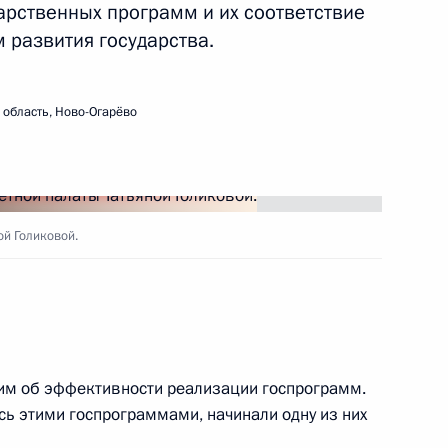
ий саммит
арственных программ и их соответствие
 развития государства.
область, Ново-Огарёво
ье
ки Армения Сержу Саргсяну
ой Голиковой.
инистром Японии Синдзо Абэ
им об эффективности реализации госпрограмм.
сь этими госпрограммами, начинали одну из них