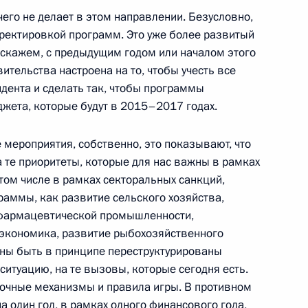
ль
чего не делает в этом направлении. Безусловно,
ректировкой программ. Это уже более развитый
 скажем, с предыдущим годом или началом этого
вительства настроена на то, чтобы учесть все
я ОАО «Газпром» Алексеем
1
дента и сделать так, чтобы программы
жета, которые будут в 2015–2017 годах.
ль
 мероприятия, собственно, это показывают, что
а те приоритеты, которые для нас важны в рамках
 на должность Главы
том числе в рамках секторальных санкций,
раммы, как развитие сельского хозяйства,
 фармацевтической промышленности,
 экономика, развитие рыбохозяйственного
ны быть в принципе переструктурированы
ситуацию, на те вызовы, которые сегодня есть.
 на должность губернатора
очные механизмы и правила игры. В противном
а один год, в рамках одного финансового года,