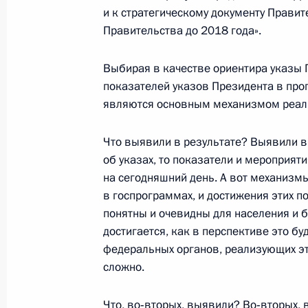
и к стратегическому документу Прави
Правительства до 2018 года».
Посещение нового завода «РусВин
Выбирая в качестве ориентира указы 
19 сентября 2014 года, 18:15
Кстово
показателей указов Президента в прог
являются основным механизмом реал
18 сентября 2014 года, четверг
Что выявили в результате? Выявили в
об указах, то показатели и мероприят
Телефонный разговор с Федеральн
на сегодняшний день. А вот механизм
Вернером Файманом
в госпрограммах, и достижения этих п
18 сентября 2014 года, 21:00
понятны и очевидны для населения и би
достигается, как в перспективе это б
федеральных органов, реализующих эт
сложно.
Заседание Государственного совет
18 сентября 2014 года, 16:30
Что, во‑вторых, выявили? Во‑вторых, 