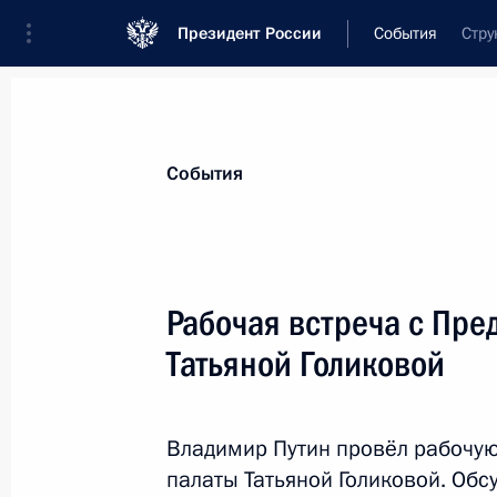
Президент России
События
Стру
Президент
Администрация
Государст
Новости
Стенограммы
Поездки
Те
События
Показа
Рабочая встреча с Пре
Татьяной Голиковой
Совещание с постоянными членами
22 сентября 2014 года, 12:10
Москва, Крем
Владимир Путин провёл рабочую
палаты Татьяной Голиковой. Об