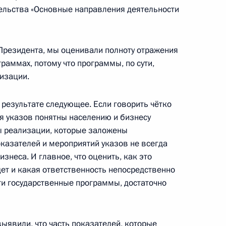
тельства «Основные направления деятельности
ил»
5
Президента, мы оценивали полноту отражения
раммах, потому что программы, по сути,
изации.
 результате следующее. Если говорить чётко
ия указов понятны населению и бизнесу
ым канцлером Австрии
ы реализации, которые заложены
оказателей и мероприятий указов не всегда
знеса. И главное, что оценить, как это
удет и какая ответственность непосредственно
и государственные программы, достаточно
а
5
12м
выявили, что часть показателей, которые