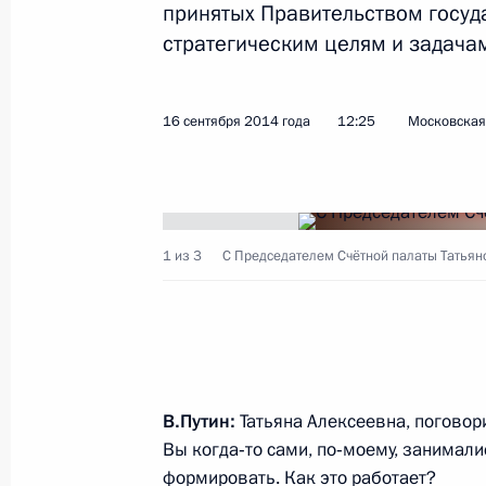
В Астрахани состоится IV Каспийск
принятых Правительством госуд
стратегическим целям и задачам
22 сентября 2014 года, 12:05
16 сентября 2014 года
12:25
Московская 
21 сентября 2014 года, воскресен
Поздравление Президенту Республи
с Днём независимости
1 из 3
С Председателем Счётной палаты Татьян
21 сентября 2014 года, 13:00
Телефонный разговор с Премьер-м
21 сентября 2014 года, 12:30
В.Путин:
Татьяна Алексеевна, поговор
Вы когда‑то сами, по‑моему, занимали
формировать. Как это работает?