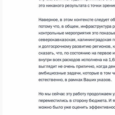
это никакого результата с точки зрен
17 сентября 2014 года, 16:35
Наверное, в этом контексте следует 
потому что, в общем, инфраструктура р
Внесены кандидатуры для избрания
контрольные мероприятия это показы
Республики Крым
северокавказская, калининградская п
17 сентября 2014 года, 16:30
и долгосрочному развитию регионов, 
сказать, что, по состоянию на первое
внутри всех расходов исполнена на 1,6
выглядит не очень прилично, когда ден
Телефонный разговор с Президент
амбициозные задачи, которые в том чи
Атамбаевым
естественно, в рамках Ваших указов.
17 сентября 2014 года, 12:30
Но мы сейчас эту работу продолжаем у
переместились в сторону бюджета. И я
можно было уже оценить эффективнос
Поздравление Владимиру Меньшов