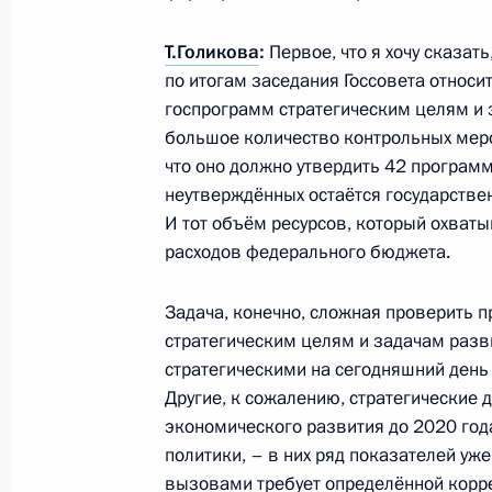
20 сентября 2014 года, суббота
Т.Голикова
:
Первое, что я хочу сказат
Соболезнования родным и близким
по итогам заседания Госсовета относ
Анатолия Березового
госпрограмм стратегическим целям и 
20 сентября 2014 года, 17:30
большое количество контрольных меро
что оно должно утвердить 42 программ
неутверждённых остаётся государстве
Поздравление Президенту Южной О
И тот объём ресурсов, который охваты
с Днём независимости
расходов федерального бюджета.
20 сентября 2014 года, 13:20
Задача, конечно, сложная проверить 
стратегическим целям и задачам разв
стратегическими на сегодняшний день
19 сентября 2014 года, пятница
Другие, к сожалению, стратегические 
экономического развития до 2020 го
Встреча с молодыми учёными-яде
политики, – в них ряд показателей уж
19 сентября 2014 года, 20:25
Саров
вызовами требует определённой корре