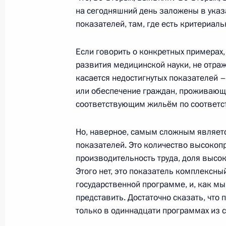
на сегодняшний день заложены в указ
показателей, там, где есть критериал
Встреча с Президентом Республики
Если говорить о конкретных примерах,
и Герцеговины Милорадом Додико
развития медицинской науки, не отра
18 сентября 2014 года, 14:30
Москва, Крем
касается недостигнутых показателей 
или обеспечение граждан, проживающи
соответствующим жильём по соответ
17 сентября 2014 года, среда
Но, наверное, самым сложным являет
Совещание по экономическим воп
показателей. Это количество высокоп
17 сентября 2014 года, 20:30
Москва, Крем
производительность труда, доля высок
Этого нет, это показатель комплексный
государственной программе, и, как мы
представить. Достаточно сказать, что
Встреча с вновь избранными руков
только в одиннадцати программах из с
Российской Федерации