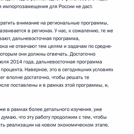
ия импортозамещения для России не даст.
обратить внимание на региональные программы,
азвивается в регионах. У нас, к сожалению, те же
 на должность Главы
вают, дальневосточная программа,
ока не отвечают тем целям и задачам по средне-
которым они должны отвечать. Достаточно
 июля 2014 года, дальневосточная программа
 процента. Наверное, это в сегодняшних условиях
ег вполне достаточно, чтобы решать те
ом Киргизии Алмазбеком
сле поставлены и в рамках этой программы, и,
же в рамках более детального изучения, уже
 думаю, что эту работу продолжим с тем, чтобы
ть реализации на новом экономическом этапе.
у с юбилеем