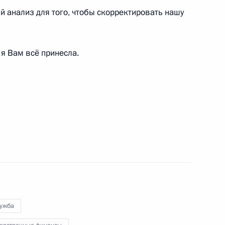
й анализ для того, чтобы скорректировать нашу
 я Вам всё принесла.
Счётной палаты Татьяной
3
ласть, Ново-Огарёво
ик
елем Европейской комиссии
лужба