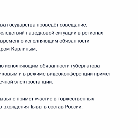
 итогам рабочего визита
3
7м
ава государства проведёт совещание,
следствий паводковой ситуации в регионах
 с временно исполняющим обязанности
ндром Карлиным.
нфликта на Украине
нно исполняющим обязанности губернатора
никовым и в режиме видеоконференции примет
ечной электростанции.
Кызыле примет участие в торжественных
11
4м
 вхождения Тывы в состав России.