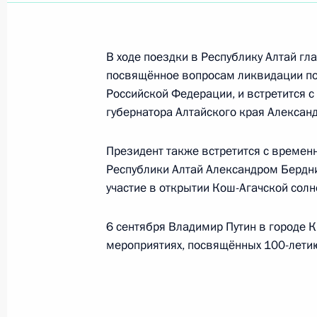
Ответы на вопросы журналистов по
в Монголию
В ходе поездки в Республику Алтай гл
посвящённое вопросам ликвидации по
3 сентября 2014 года, 16:40
Улан-Батор
Российской Федерации, и встретится
губернатора Алтайского края Алекса
План Путина по урегулированию ко
Президент также встретится с време
Республики Алтай Александром Берд
3 сентября 2014 года, 16:30
участие в открытии Кош-Агачской солн
6 сентября Владимир Путин в городе 
75-летие победы на Халхин-Голе
мероприятиях, посвящённых 100-летию
3 сентября 2014 года, 16:10
Улан-Батор