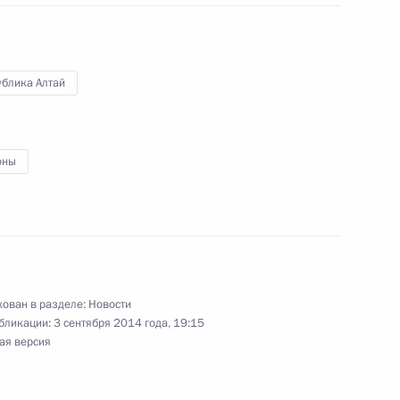
24
ублика Алтай
ом Украины Петром
оны
 Андрея Стенина
ован в разделе:
Новости
бликации:
3 сентября 2014 года, 19:15
ая версия
янско-фермерских хозяйств
4