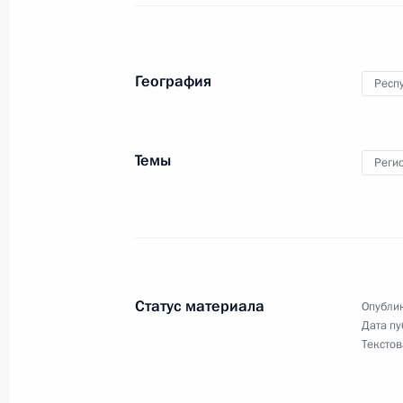
Рабочий визит в Монголию
3 сентября 2014 года, 14:00
Улан-Батор
География
Респ
Телефонный разговор с Президент
Порошенко
Темы
Реги
3 сентября 2014 года, 10:00
Соболезнования родным и близким
3 сентября 2014 года, 10:00
Статус материала
Опублик
Дата пу
Текстов
Встреча с представителями кресть
3 сентября 2014 года, 08:00
Благовещенск