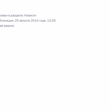
ован в разделе:
Новости
бликации:
25 августа 2014 года, 13:25
 «Селигер-2014»
:
ая версия
24
ь, Селигер
обратился к ополчению
инистром Италии Маттео