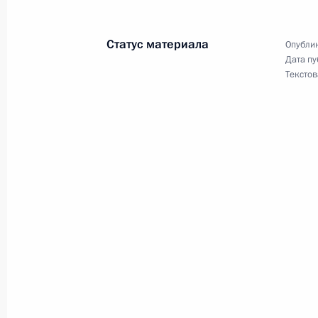
29 августа 2014 года, 21:15
Статус материала
Опублик
Дата пу
Всероссийский молодёжный форум
Текстов
29 августа 2014 года, 17:00
Тверская област
Президент России Владимир Путин 
Новороссии
29 августа 2014 года, 01:10
28 августа 2014 года, четверг
Телефонный разговор с премьер-м