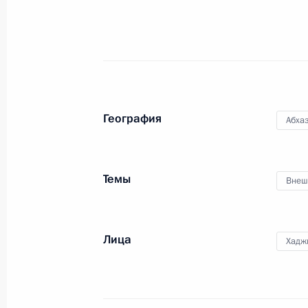
30 августа 2014 года, суббота
Телефонный разговор с Президент
Лукашенко
30 августа 2014 года, 15:30
География
Абха
29 августа 2014 года, пятница
Телефонный разговор с Президен
Темы
Внеш
Олландом
29 августа 2014 года, 22:25
Лица
Хадж
Телефонный разговор с Председат
Мануэлом Баррозу