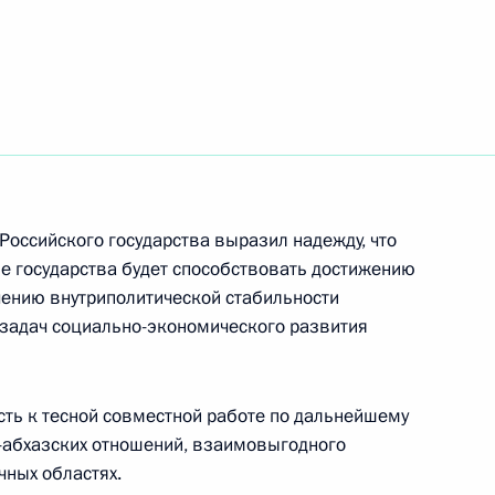
ра Челябинской области
4
19
Российского государства выразил надежду, что
е государства будет способствовать достижению
чению внутриполитической стабильности
задач социально-экономического развития
и Алмазбеку Атамбаеву
сть к тесной совместной работе по дальнейшему
-абхазских отношений, взаимовыгодного
чных областях.