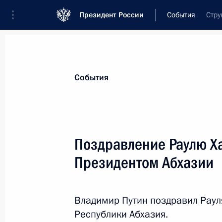
Президент России
События
Стру
Президент
Администрация
Государст
Новости
Стенограммы
Поездки
Те
События
Показа
Поздравление Раулю Х
Президентом Абхазии
Владимир Путин посетит Монголию
1 сентября 2014 года, 09:00
Владимир Путин поздравил Рау
Республики Абхазия.