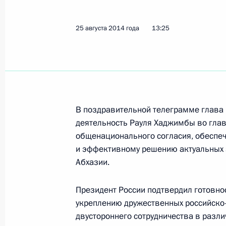
31 августа 2014 года, воскресенье
Рабочая встреча с врио губернато
25 августа 2014 года
13:25
Борисом Дубровским
31 августа 2014 года, 20:00
Челябинск
Чемпионат мира по дзюдо – 2014
В поздравительной телеграмме глава 
31 августа 2014 года, 17:35
Челябинск
деятельность Рауля Хаджимбы во глав
общенационального согласия, обеспе
и эффективному решению актуальных 
Абхазии.
Поздравление Президенту Киргизи
31 августа 2014 года, 12:00
Президент России подтвердил готовно
укреплению дружественных российско
двустороннего сотрудничества в разли