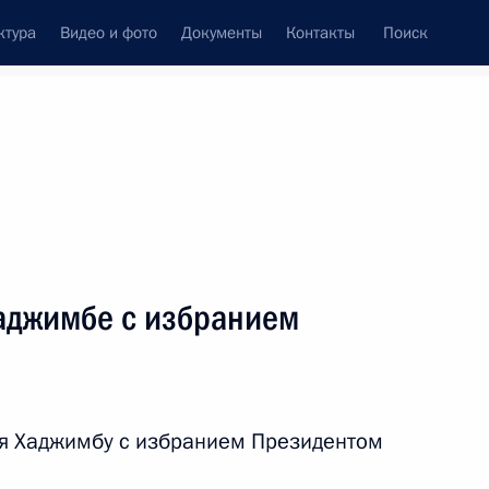
ктура
Видео и фото
Документы
Контакты
Поиск
венный Совет
Совет Безопасности
Комиссии и советы
леграммы
Сведения о Президенте
август, 2014
ть следующие материалы
аджимбе с избранием
ля Хаджимбу с избранием Президентом