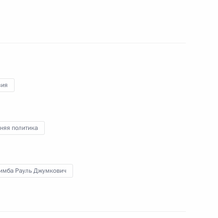
ом Белоруссии Александром
зия
том Франции Франсуа
няя политика
имба Рауль Джумкович
елем Еврокомиссии Жозе