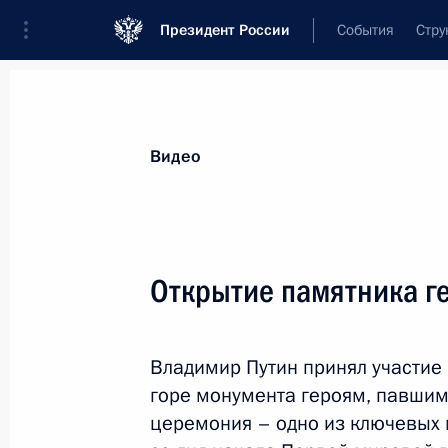
Президент России
События
Стру
Видеозаписи
Фотографии
Аудиозапи
Все материалы
Выступления
Совещан
Видео
Показа
Открытие памятника г
Заседание президиума Госсовета
Владимир Путин принял участие
по вопросам развития системы
горе монумента героям, павшим
социальной защиты пожилых
церемония – одно из ключевых
людей