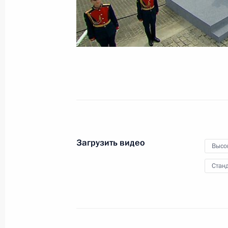
Федерации
31 июля 2014 года
Видео, 5 мин.
Загрузить видео
Высо
Станд
Осмотр стройплощадки