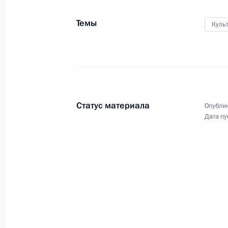
нового футбольного
стадиона в Самаре
Темы
Куль
21 июля 2014 года
Видео, 4 мин.
Статус материала
Опублик
Дата пу