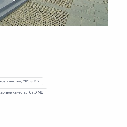
«Адмирал флота Советского
Союза Кузнецов»
27 июля 2014 года
Видео, 4 мин.
кое качество,
285.8 МБ
артное качество,
67.0 МБ
Обращение Президента