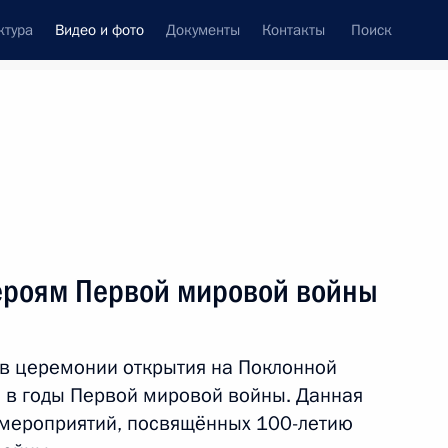
ктура
Видео и фото
Документы
Контакты
Поиск
си
ия, встречи
Встречи со СМИ
август, 2014
ть следующие материалы
ероям Первой мировой войны
Открытие памятника героям
 в церемонии открытия на Поклонной
Первой мировой войны
 в годы Первой мировой войны. Данная
 мероприятий, посвящённых 100-летию