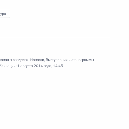
России Владимира Путина
тура
21 июля 2014 года
Видео, 2 мин.
ован в разделах:
Новости
,
Выступления и стенограммы
бликации:
1 августа 2014 года, 14:45