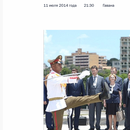
11 июля 2014 года
21:30
Гавана
Возложение венка к памятнику Хос
11 июля 2014 года, 21:30
Гавана
Встреча с Фиделем Кастро
11 июля 2014 года, 21:15
Возложение венка к Мемориалу со
интернационалистам
11 июля 2014 года, 19:30
Куба