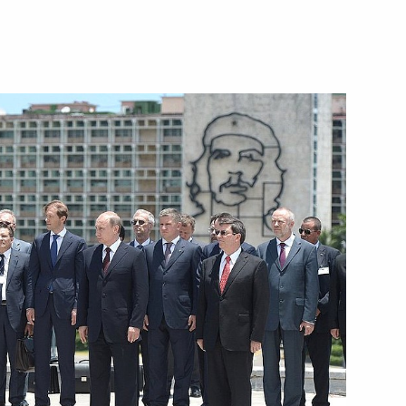
е Марти
6
3
ветским воинам-
6