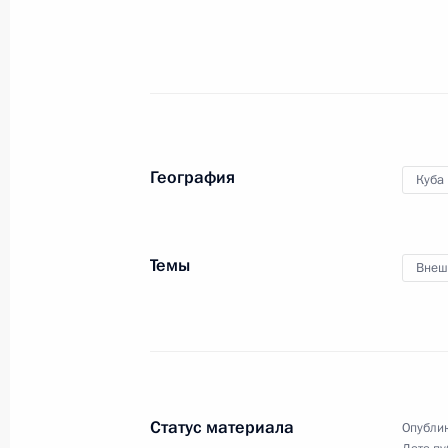
11 июля 2014 года, 01:00
10 июля 2014 года, четверг
Телефонный разговор с Премьер-м
География
Куба
Биньямином Нетаньяху
10 июля 2014 года, 18:25
Темы
Внеш
Совещание с членами Правительст
10 июля 2014 года, 17:00
Московская облас
Статус материала
Опублик
Телефонный разговор с Ангелой М