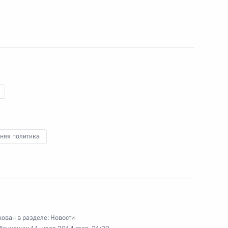
инистром Израиля
няя политика
ва
10
ть, Ново-Огарёво
ован в разделе:
Новости
еркель и Франсуа Олландом