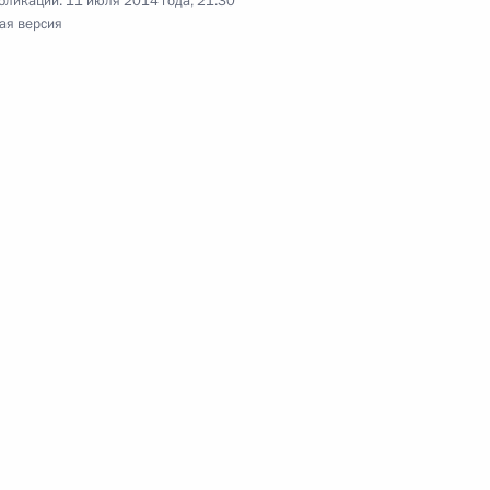
бликации:
11 июля 2014 года, 21:30
ая версия
 безопасности и разведслужб
4
3м
ть, Ново-Огарёво
запуске ракеты «Ангара»
 дел Италии Федерикой
5