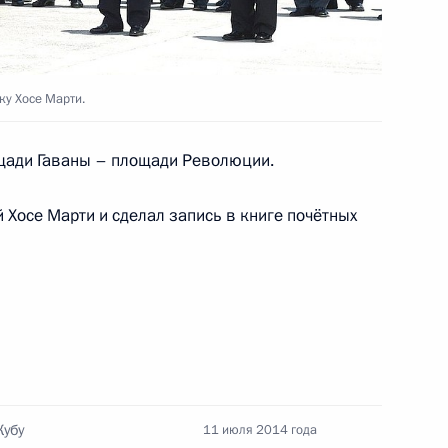
ьным визитом на Кубу
1
у Хосе Марти.
глашения об урегулировании
щади Гаваны – площади Революции.
 Хосе Марти и сделал запись в книге почётных
 Совета Безопасности
1
ть, Ново-Огарёво
ентству «Пренса Латина»
Кубу
11 июля 2014 года