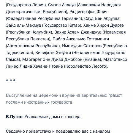
(Государство Ливия), Смаил Аллауа (Алжирская Народная
Демократическая Республика), Рюдигер фон Фрич
(Федеративная Республика Германия), Сауд Бен Абдулла
Зайд аль-Махмуд (Государство Катар), Хайме Хирон Дуарте
(Республика Колумбия), Захир Аслам Джанджуа (Исламская
Республика Пакистан), Пабло Ансельмо Теттаманти
(Аргентинская Республика), Имомудин Сатторов (Республика
Таджикистан), Килифоти Этеуати (Независимое Государство
Самоа), Маргарет Энн Луиза Джобсон (Ямайка), Матлотлисо
Линео Лидиа Хечане-Нтоане (Королевство Лесото).
* * *
Выступление на церемонии вручения верительных грамот
послами иностранных государств
В.Путин:
Уважаемые дамы и господа!
Сердечно приветствую и поздравляю вас с началом