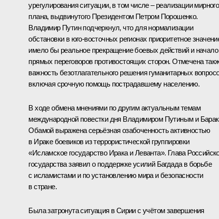
урегулирования ситуации, в том числе – реализации мирног
плана, выдвинутого Президентом Петром Порошенко.
Владимир Путин подчеркнул, что для нормализации
обстановки в юго-восточных регионах приоритетное значени
имело бы реальное прекращение боевых действий и начало
прямых переговоров противостоящих сторон. Отмечена так
важность безотлагательного решения гуманитарных вопросо
включая срочную помощь пострадавшему населению.
В ходе обмена мнениями по другим актуальным темам
международной повестки дня Владимиром Путиным и
Бара
Обамой
выражена серьёзная озабоченность активностью
в Ираке боевиков из террористической группировки
«Исламское государство Ирака и Леванта». Глава Российско
государства заявил о поддержке усилий Багдада в борьбе
с исламистами и по установлению мира и безопасности
в стране.
Была затронута ситуация в Сирии с учётом завершения