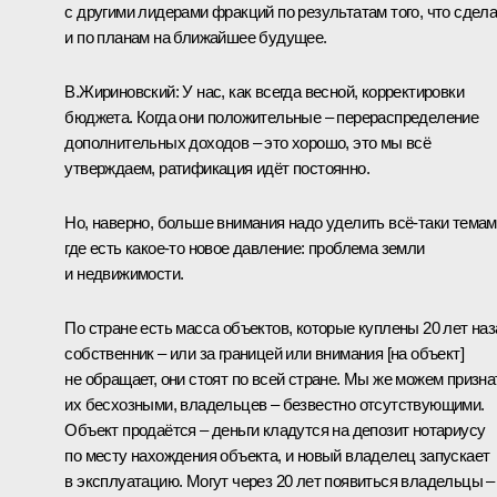
с другими лидерами фракций по результатам того, что сдела
и по планам на ближайшее будущее.
В.Жириновский
: У нас, как всегда весной, корректировки
бюджета. Когда они положительные – перераспределение
дополнительных доходов – это хорошо, это мы всё
утверждаем, ратификация идёт постоянно.
Но, наверно, больше внимания надо уделить всё‑таки темам
где есть какое‑то новое давление: проблема земли
и недвижимости.
По стране есть масса объектов, которые куплены 20 лет наз
собственник – или за границей или внимания [на объект]
не обращает, они стоят по всей стране. Мы же можем призна
их бесхозными, владельцев – безвестно отсутствующими.
Объект продаётся – деньги кладутся на депозит нотариусу
по месту нахождения объекта, и новый владелец запускает
в эксплуатацию. Могут через 20 лет появиться владельцы –