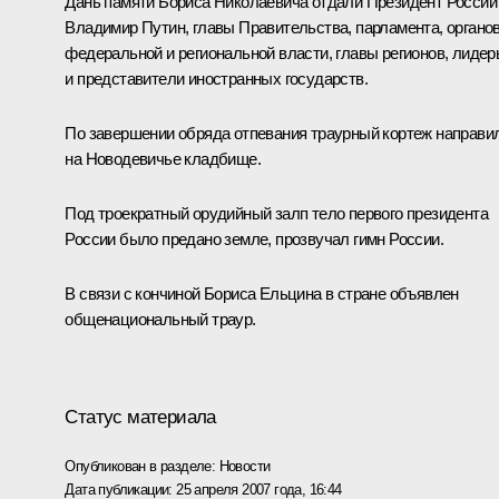
Дань памяти Бориса Николаевича отдали Президент России
Владимир Путин, главы Правительства, парламента, органо
федеральной и региональной власти, главы регионов, лиде
и представители иностранных государств.
По завершении обряда отпевания траурный кортеж направи
на Новодевичье кладбище.
Под троекратный орудийный залп тело первого президента
России было предано земле, прозвучал гимн России.
В связи с кончиной Бориса Ельцина в стране объявлен
общенациональный траур.
Статус материала
Опубликован в разделе:
Новости
Дата публикации:
25 апреля 2007 года, 16:44