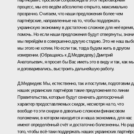
процесс, мы его ведём абсолютно открыто, максимально
прозрачно. Считаем, что наши предложения более чем
партнёрские, направленные на то, чтобы поддержать
украинскую экономику в достаточно сложное для неё время,
помочь. Но если наши предложения будут отвергнуты, значи
мы перейдём в совершенно другую стадию. Это не наш выб
мы этого не хотим. Но если так, тогда будем жить в другом
измерении.
(Обращаясь к Д.Медведеву.)
Дмитрий
Анатольевич, я просил бы Вас иметь это в виду и так, как м
и договаривались, выстроить дальнейшую работу.
Д.Медведев
:
Мы, естественно, так и поступим, подготовим 
наших украинских партнёров такие предложения по линии
Правительства, которые будут означать долгосрочный
характер предоставляемых скидок, несмотря на то, что
вообще‑то эти скидки в довольно сложном финансовом
положении, в котором находится и наша экономика, для нас
имеют определённый счёт и достаточно болезненны. Но ра
того, чтобы всё‑таки поддержать наших украинских партнёро