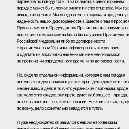
партнёров по поводу того, что эта льгота в одностороннем
порядке может быть легко принята и легко отменена. Мы так
никогда не делали. Мы всегда демонстрировали предельну
надёжность наших договорённостей. Вместе с тем я просил
Правительство и Председателя Правительства подумать н
вопросом о том, как можно было бы на уровне Правительст
Российской Федерации либо по договорённости
с правительством Украины зафиксировать эти условия
и сделать их абсолютно надёжными и не меняющимися
на протяжении определённого времени по договорённости.
Но, судя по отдельной информации, которая к нам сегодня
поступает от договаривающихся сторон, дело даже не в эти
механизмах, а дело в том, что украинским партнёрам, вроде
как мало этих скидок, они претендуют на большее – правда,
не очень понятно, на каком основании. Но если это так, то, с
по всему, дело сознательно заводится в тупик.
Я уже неоднократно обращался к нашим европейским
партнёрам с просьбой сопровождать этот переговорный