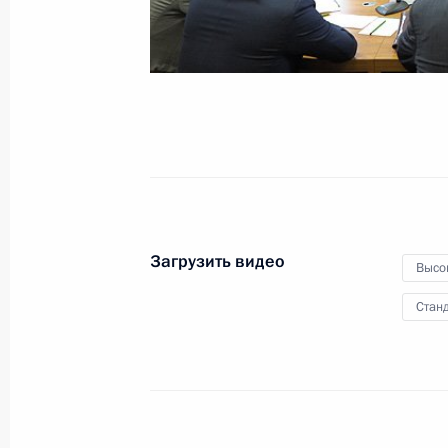
в России»
10 июня 2014 года
Видео, 1 ч.
Загрузить видео
Высо
Станд
Встреча со студентами Северного