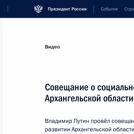
Президент России
События
Стру
Видеозаписи
Фотографии
Аудиозапи
Все материалы
Выступления
Совещан
Видео
Показа
Совещание о социальн
Архангельской области
Выступление на торжественном
приёме по случаю национального
Владимир Путин провёл совеща
праздника – Дня России
развитии Архангельской области