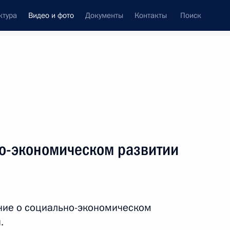
ктура
Видео и фото
Документы
Контакты
Поиск
си
ия, встречи
Встречи со СМИ
июнь, 2014
ть следующие материалы
о-экономическом развитии
Совещание с членами
Правительства
ние о социально-экономическом
.