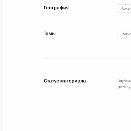
(Арктического) федерального
университета имени
География
Архан
М.В.Ломоносова
9 июня 2014 года
Видео, 2 мин.
Темы
Реги
Статус материала
Опублик
Дата пу