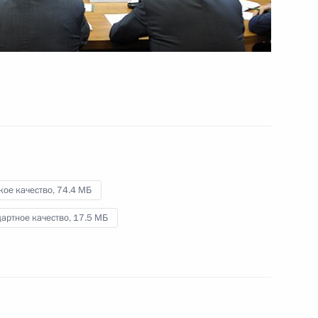
паводка на Алтае, в Хакасии
и Тыве
10 июня 2014 года
Видео, 6 мин.
кое качество,
74.4 МБ
артное качество,
17.5 МБ
Совещание о социально-