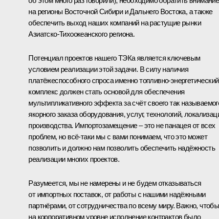
об этом много раз говорили), необходимо обратить внимани
на регионы Восточной Сибири и Дальнего Востока, а также
обеспечить выход наших компаний на растущие рынки
Азиатско-Тихоокеанского региона.
Потенциал проектов нашего ТЭКа является ключевым
условием реализации этой задачи. В силу наличия
платёжеспособного спроса именно топливно-энергетический
комплекс должен стать основой для обеспечения
мультипликативного эффекта за счёт своего так называемог
якорного заказа оборудования, услуг, технологий, локализац
производства. Импортозамещение – это не панацея от всех
проблем, но всё‑таки мы с вами понимаем, что это может
позволить и должно нам позволить обеспечить надёжность
реализации многих проектов.
Разумеется, мы не намерены и не будем отказываться
от импортных поставок, от работы с нашими надёжными
партнёрами, от сотрудничества по всему миру. Важно, чтоб
на корпоративном уровне исполнение контрактов было