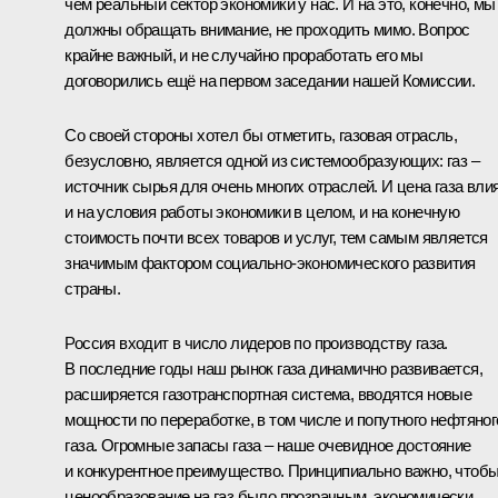
чем реальный сектор экономики у нас. И на это, конечно, мы
должны обращать внимание, не проходить мимо. Вопрос
крайне важный, и не случайно проработать его мы
договорились ещё на первом заседании нашей Комиссии.
Со своей стороны хотел бы отметить, газовая отрасль,
безусловно, является одной из системообразующих: газ –
источник сырья для очень многих отраслей. И цена газа вли
и на условия работы экономики в целом, и на конечную
стоимость почти всех товаров и услуг, тем самым является
значимым фактором социально-экономического развития
страны.
Россия входит в число лидеров по производству газа.
В последние годы наш рынок газа динамично развивается,
расширяется газотранспортная система, вводятся новые
мощности по переработке, в том числе и попутного нефтяног
газа. Огромные запасы газа – наше очевидное достояние
и конкурентное преимущество. Принципиально важно, чтоб
ценообразование на газ было прозрачным, экономически