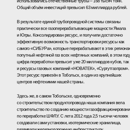
использовались отечественные трубы – 168 тысяч тонн.
Общий объём инвестиций превысил 63 миллиарда рублей.
В результате единой трубопроводной системы связаны
практически все газоперерабатывающие мощности Ямала
и Югры. Консолидирован ресурс, и получили достаточно
эффективную возможность транспортировки ресурсы как
самого «СИБУРа», которые перерабатывают в этих региона
попутный нефтяной газ всех нефтяных компаний, в этом год
цифра переработки превысит уже 20 миллиардов кубов, так
и ресурсы газовых компаний «НОВАТЕК», «Сургутгазпром».
Этот ресурс привезён в Тобольск, в один из крупнейших
центров нефтехимии нашей страны.
Здесь же, в самом Тобольске, одновременно
со строительством продуктопровода наша компания вела
строительство по созданию мощности газофракционирован
по переработке ШФЛУ. С лета 2012 года 2,5 тысячи человек
создавали сами установки, изотермические хранилища,
развивали железнодорожную инфраструктуру.