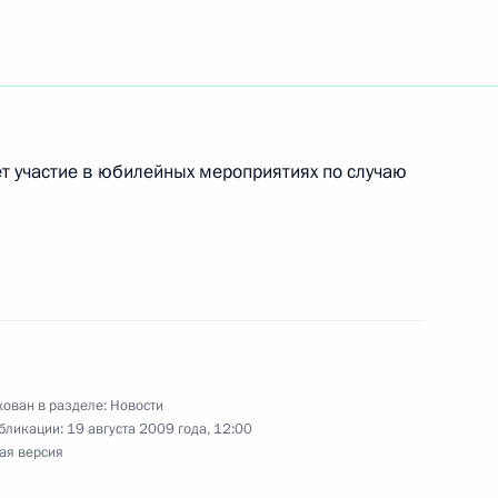
писца-портретиста,
РСФСР Павла Судакова с 95-
ет участие в юбилейных мероприятиях по случаю
 в Положение о порядке
о гражданства
ктора и основателя
ован в разделе:
Новости
бликации:
19 августа 2009 года, 12:00
рной физиологии
ая версия
ины, академика Российской
85-летием