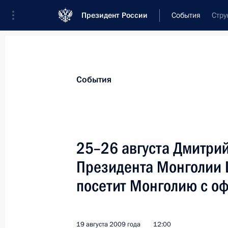
Президент России
События
Стру
Президент
Администрация
Государст
Новости
Стенограммы
Поездки
Те
События
Показа
25–26 августа Дмитри
Президента Монголии 
Внесены изменения в состав Комис
реформирования и развития госуд
посетит Монголию с о
20 августа 2009 года, 11:30
19 августа 2009 года
12:00