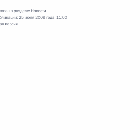
зработана долгосрочная
ован в разделе:
Новости
редитования
бликации:
25 июля 2009 года, 11:00
ая версия
енеральным прокурором
1
ть, Горки
окуратуре усилить контроль
1
11м
ятых законов
ть, Горки