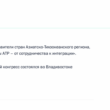
одекс, ужесточающие
 несовершеннолетних
авители стран Азиатско-Тихоокеанского региона,
 АТР – от сотрудничества к интеграции».
нь поручений Правительству
1
 субъектов Федерации
 конгресс состоялся во Владивостоке
ализации приоритетных
фической политике,