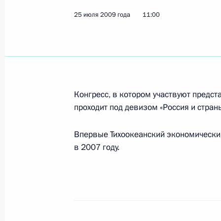
25 июля 2009 года
11:00
Внесены изменения в Уголовный к
наказание за преступления против
27 июля 2009 года, 16:15
Конгресс, в котором участвуют предст
проходит под девизом «Россия и страны
Дмитрий Медведев утвердил перече
и органам государственной власти
Впервые Тихоокеанский экономический
по итогам заседания Совета по ре
в 2007 году.
национальных проектов и демогра
состоявшегося 1 июля 2009 года
27 июля 2009 года, 15:30