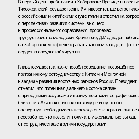
В первый день пребывания в Хабаровске Президент посети
Тихоокеанский государственный университет, где встретилс
с российскими и китайскими студентами и ответил на вопро
о перспективах развития системы высшего
и профессионального образования, проблемах
трудоустройства молодёжи. Кроме того, Д.Медведев побыв
на Хабаровском нефтеперерабатывающем заводе, в Центре
сердечно-сосудистой хирургии.
Глава государства также провёл совещание, посвящённое
приграничному сотрудничеству с Китаем и Монголией
и задачам развития восточных регионов России. Президент
отметил, что потенциал Дальнего Востока связан
с природными ресурсами и преимуществами географическо
близости к Азиатско-Тихоокеанскому региону, особо
подчеркнув необходимость перехода от экспорта сырья к ег
переработке, что позволит получать максимальные выгоды
от сотрудничества с другими государствами.