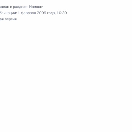
ован в разделе:
Новости
емика Российской академии
бликации:
1 февраля 2009 года, 10:30
ая версия
ческой физики Юрия Молина
дарственную Думу
ядке оперативного
тороннего обеспечения
тывания
ллективной безопасности