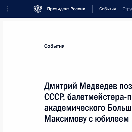
Президент России
События
Стру
Президент
Администрация
Государст
Новости
Стенограммы
Поездки
Те
События
Показа
Дмитрий Медведев поз
СССР, балетмейстера-п
Приветствие делегатам и гостям съ
академического Большо
3 февраля 2009 года, 18:30
Максимову с юбилеем