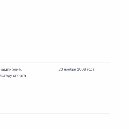
рума АТЭС
С, в котором принял участие
1
 чемпионке,
23 ноября 2008 года
астеру спорта
 правительств стран –
1
еанское экономическое