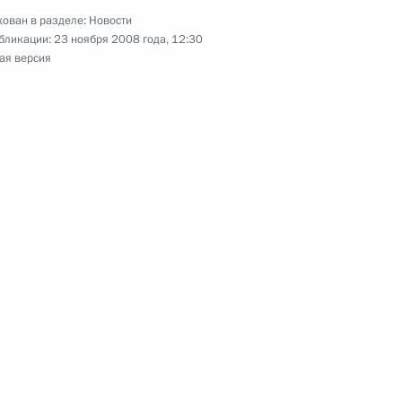
ован в разделе:
Новости
бликации:
23 ноября 2008 года, 12:30
й Народной Республики Ху
1
ая версия
пийскую чемпионку,
нного мастера спорта
дреюк) с юбилеем
рана Великой Отечественной
етского Союза Михаила