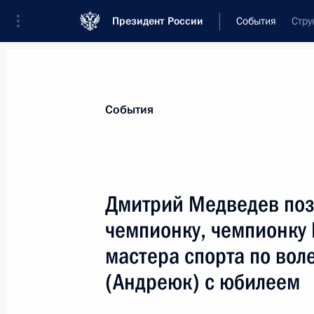
Президент России
События
Стру
Президент
Администрация
Государст
Новости
Стенограммы
Поездки
Те
События
Показа
Дмитрий Медведев по
чемпионку, чемпионку 
Встреча с Премьер-министром Авс
мастера спорта по вол
24 ноября 2008 года, 01:00
Лима
(Андреюк) с юбилеем