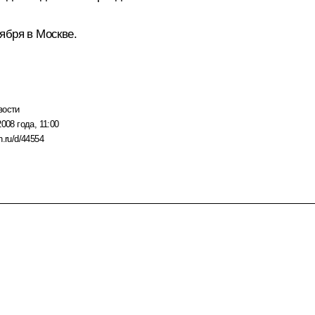
ября в Москве.
вости
008 года, 11:00
n.ru/d/44554