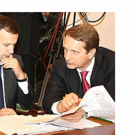
раины Юлией Тимошенко
1
сть, Горки
твенные консультации
2
ссийско-германские
1
 и общественный форум