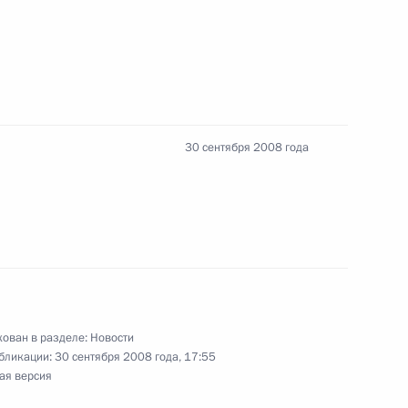
ве со странами СНГ в борьбе
терной информации
30 сентября 2008 года
иля Эхуд Ольмерт посетит
ован в разделе:
Новости
емика Российской академии
бликации:
30 сентября 2008 года, 17:55
тута химии Бориса Трофимова
ая версия