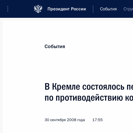
Президент России
События
Стру
Президент
Администрация
Государст
Новости
Стенограммы
Поездки
Те
События
Показа
В Кремле состоялось п
по противодействию к
9–10 октября 2008 года Дмитрий 
3 октября 2008 года, 09:10
30 сентября 2008 года
17:55