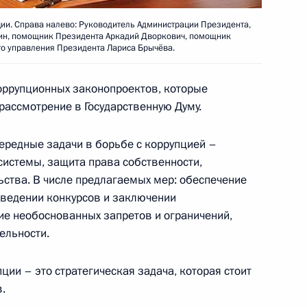
ственности «Петербургский
2
ии. Справа налево: Руководитель Администрации Президента,
ин, помощник Президента Аркадий Дворкович, помощник
го управления Президента Лариса Брычёва.
оррупционных законопроектов, которые
рассмотрение в Государственную Думу.
роцедуру получения
чередные задачи в борьбе с коррупцией –
ечественников
системы, защита права собственности,
ства. В числе предлагаемых мер: обеспечение
оведении конкурсов и заключении
ие необоснованных запретов и ограничений,
 договора между Россией
ельности.
тбывания наказания
ии – это стратегическая задача, которая стоит
.