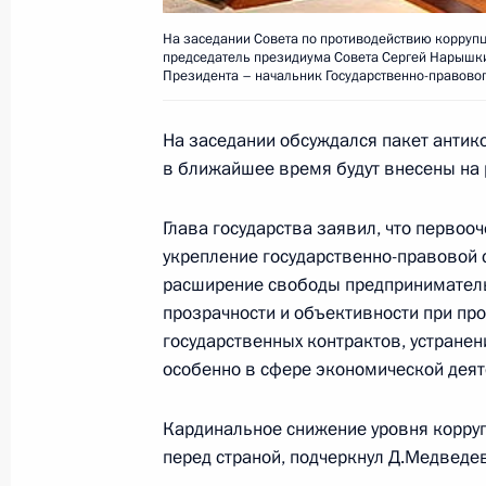
Российско-германский форум обще
На заседании Совета по противодействию коррупц
председатель президиума Совета Сергей Нарышк
диалог»
Президента – начальник Государственно-правово
2 октября 2008 года, 14:30
Санкт-Петербург
На заседании обсуждался пакет антик
в ближайшее время будут внесены на 
Федеральный закон, упрощающий п
Глава государства заявил, что первоо
российского гражданства для соот
укрепление государственно-правовой 
2 октября 2008 года, 13:40
расширение свободы предприниматель
прозрачности и объективности при пр
государственных контрактов, устранен
Федеральный закон о ратификации
особенно в сфере экономической деят
и Афганистаном о передаче для о
осуждённых лиц
Кардинальное снижение уровня коррупц
перед страной, подчеркнул Д.Медведев
2 октября 2008 года, 13:30