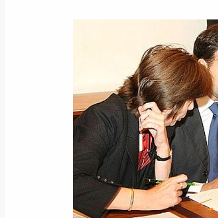
Встреча с Премьер-министром Ук
3 октября 2008 года, 02:20
Московская обла
2 октября 2008 года, четверг
Российско-германские межгосударс
2 октября 2008 года, 19:00
Санкт-Петербург
В Санкт-Петербурге состоялись ро
межгосударственные консультации
«Петербургский диалог»
2 октября 2008 года, 16:47