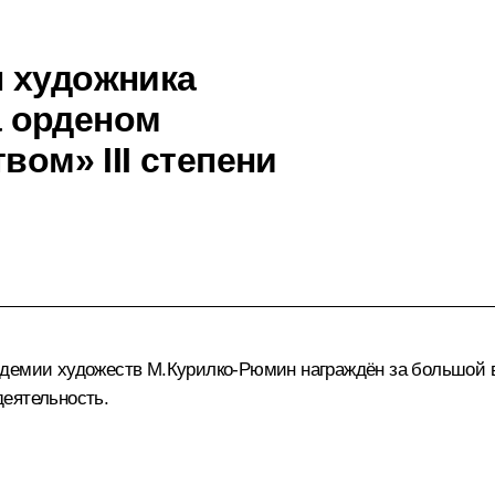
 художника
 орденом
вом» III степени
демии художеств М.Курилко-Рюмин награждён за большой вк
еятельность.