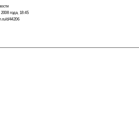
вости
 2008 года, 18:45
n.ru/d/44206