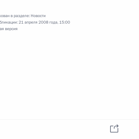
данных пользователей
YouTube
зиденту
Написать в редакцию
ован в разделе:
Новости
и —
бликации:
21 апреля 2008 года, 15:00
ного
ая версия
по
—
ссии
Все материалы сайта
доступны по лицензии:
Creative Commons
Attribution 4.0
International