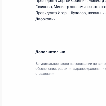
Президента Сергей Собянин, Министр 
Голикова, Министр экономического ра
Президента Игорь Шувалов, начальник
Дворкович.
Дополнительно
Вступительное слово на совещании по вопр
Разделы сайта
Информацион
обеспечения, развития здравоохранения и
Президента
ресурсы
страхования
России
Президента Ро
События
Президент России
Текущий ресурс
Структура
Конституция Росс
Видео и фото
Государственная
Документы