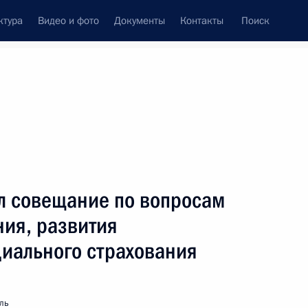
ктура
Видео и фото
Документы
Контакты
Поиск
л совещание по вопросам
ния, развития
циального страхования
ль