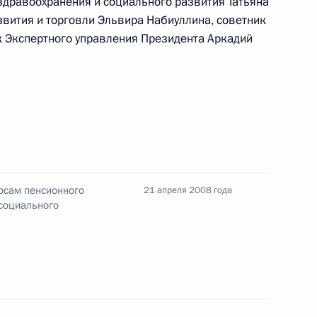
здравоохранения и социального развития Татьяна
звития и торговли Эльвира Набиуллина, советник
 Экспертного управления Президента Аркадий
осам пенсионного
21 апреля 2008 года
ные
Официальные
Правовая и
 социального
сетевые ресурсы
техническая
ссии
Президента России
информация
MAX
О портале
ВКонтакте
Об использовании
ии
информации сайта
Rutube
О персональных
Telegram-канал