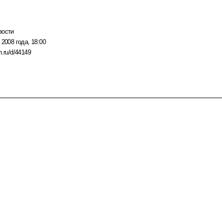
вости
 2008 года, 18:00
n.ru/d/44149