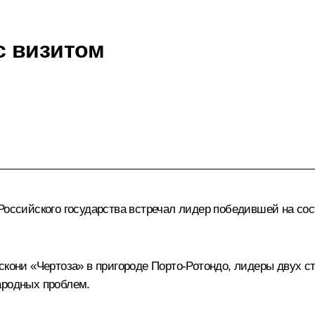
с визитом
 Российского государства встречал лидер победившей на с
скони «Чертоза» в пригороде Порто-Ротондо, лидеры двух с
ародных проблем.