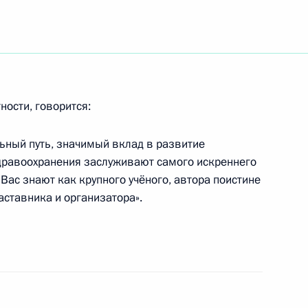
 по вопросам пенсионного
1
нения и социального
ности, говорится:
ный путь, значимый вклад в развитие
дравоохранения заслуживают самого искреннего
 с членами Правительства
1
 Вас знают как крупного учёного, автора поистине
аставника и организатора».
 с постоянными членами
1