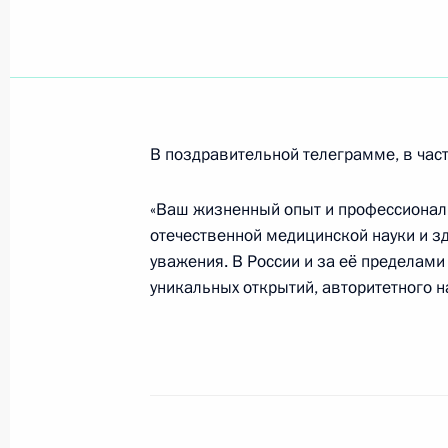
Владимир Путин провёл совещание
обеспечения, развития здравоохра
страхования
21 апреля 2008 года, 15:00
Москва, Кремль
В поздравительной телеграмме, в част
«Ваш жизненный опыт и профессиональ
отечественной медицинской науки и з
Владимир Путин провёл совещание
уважения. В России и за её пределами
21 апреля 2008 года, 14:00
Москва, Кремль
уникальных открытий, авторитетного н
19 апреля 2008 года, суббота
Владимир Путин провёл совещание
Совета Безопасности