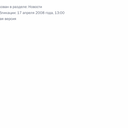
ован в разделе:
Новости
бликации:
17 апреля 2008 года, 13:00
ая версия
нования родным и близким
й поэта
ой Палестинской
1
мудом Аббасом