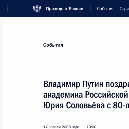
Президент России
События
Стру
Президент
Администрация
Государст
Новости
Стенограммы
Поездки
Те
События
Показа
Владимир Путин поздр
академика Российской
Владимир Путин считает ключевым
стабильности страны эффективное
Юрия Соловьёва с 80-
и качественную медицину
21 апреля 2008 года, 17:46
17 апреля 2008 года
13:00