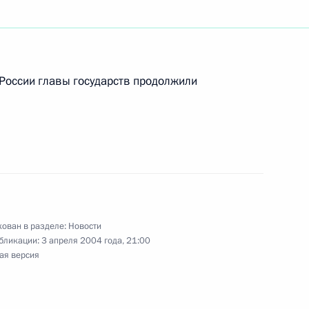
 Положение об Администрации
России главы государств продолжили
л президенту Ингушетии
ом 6 апреля было совершено
ован в разделе:
Новости
бликации:
3 апреля 2004 года, 21:00
ая версия
уководителем Федеральной
1
гу В.Зубковым