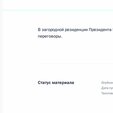
Президент своим Указом утвердил
Президента Российской Федерации
В загородной резиденции Президента 
6 апреля 2004 года, 18:50
переговоры.
Президент Владимир Путин позвони
Мурату Зязикову, на которого утр
покушение
6 апреля 2004 года, 17:00
Статус материала
Опублик
Дата пу
Текстов
Президент В.Путин встретился с р
службы по финансовому мониторин