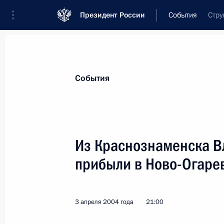
Президент России
События
Стру
Президент
Администрация
Государст
Новости
Стенограммы
Поездки
Те
События
Показа
Из Краснознаменска В
прибыли в Ново-Огаре
6 апреля 2004 года, вторник
Президент Владимир Путин своим 
Лесина советником Президента Ро
3 апреля 2004 года
21:00
6 апреля 2004 года, 21:00