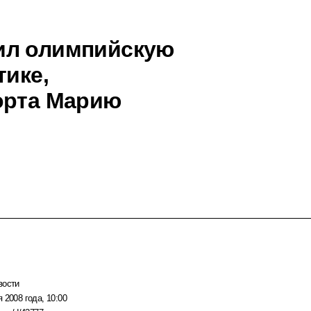
ил олимпийскую
тике,
орта Марию
вости
 2008 года, 10:00