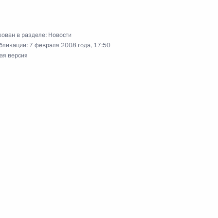
ован в разделе:
Новости
ования родным и близким
бликации:
7 февраля 2008 года, 17:50
 с его кончиной
ая версия
тельное послание коллективу
нных дел в преддверии
оматического работника
 Почёта музыканта