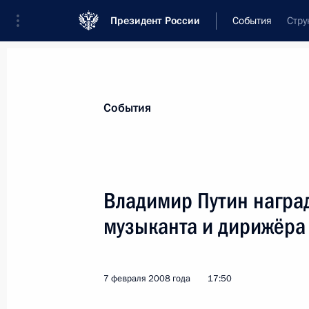
Президент России
События
Стру
Президент
Администрация
Государст
Новости
Стенограммы
Поездки
Те
События
Показа
Владимир Путин награ
музыканта и дирижёр
Владимир Путин поздравил с 80-л
артиста СССР, Героя Социалистиче
Тихонова
7 февраля 2008 года
17:50
8 февраля 2008 года, 11:40