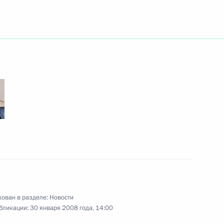
театра и кино, народного
етием
призыве граждан Российской
, на военные сборы
идентом Белоруссии
2
ован в разделе:
Новости
бликации:
30 января 2008 года, 14:00
учей