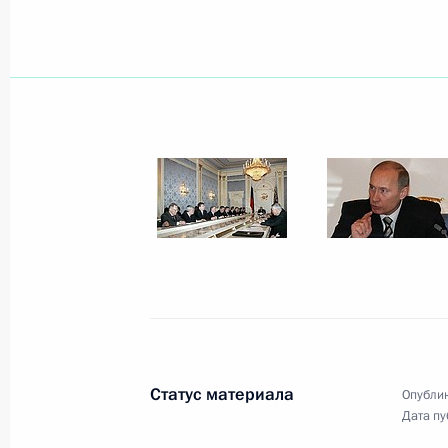
Владимир Путин поздравил актера 
артиста РСФСР Игоря Квашу с 75-л
4 февраля 2008 года, 12:20
Владимир Путин подписал Указ «О 
Федерации, пребывающих в запасе
в 2008 году»
4 февраля 2008 года, 12:15
3 февраля 2008 года, воскресенье
Владимир Путин встретился с През
Статус материала
Опублик
Александром Лукашенко
Дата пу
3 февраля 2008 года, 19:00
Сочи, Бочаров Р