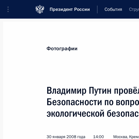
Президент России
События
Стру
Президент
Администрация
Государст
Новости
Стенограммы
Поездки
Те
Фотографии
Показа
Владимир Путин провё
Безопасности по вопр
Владимир Путин подписал Указ «Об
экологической безопа
4 февраля 2008 года, 14:45
30 января 2008 года
14:00
Москва, Крем