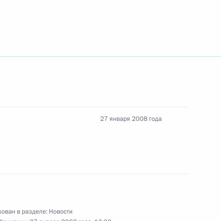
ние Читинской областной
ой Думы кандидатуру Равиля
лномочиями губернатора
27 января 2008 года
Подобеда от должности
тва кадастра объектов
ован в разделе:
Новости