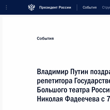
Президент России
События
Стру
Президент
Администрация
Государст
Новости
Стенограммы
Поездки
Те
События
Показа
Владимир Путин поздр
репетитора Государств
29 января 2008 года, вторник
Большого театра Росси
Владимир Путин встретился с Мини
Николая Фадеечева с 
Левитиным
29 января 2008 года, 16:50
Москва, Кремль