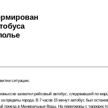
ормирован
тобуса
полье
витии ситуации.
инномысске захватил рейсовый автобус, следовавший по ма
 за пределы города. В 7 часов 15 минут автобус был остан
ый проезд в Минеральные Воды. На переговоры с террорист