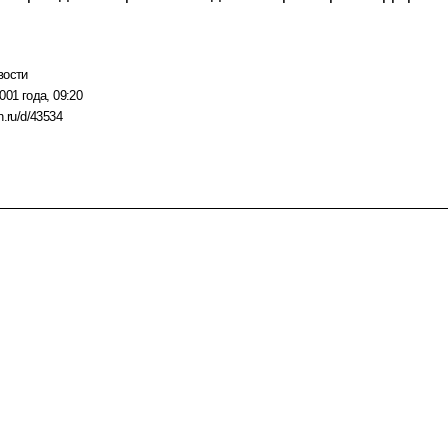
вости
001 года, 09:20
n.ru/d/43534