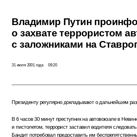
Владимир Путин проинф
о захвате террористом ав
с заложниками на Ставро
31 июля 2001 года
09:20
Президенту регулярно докладывают о дальнейшем раз
В 6 часов 30 минут преступник на автовокзале в Нев
и пистолетом, террорист заставил водителя следовать
Бандит потребовал предоставить им беспрепятственн