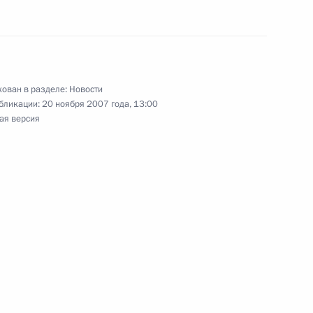
ован в разделе:
Новости
бликации:
20 ноября 2007 года, 13:00
седателем Совета министров
3
ая версия
 Дружбы руководителя
екканика» в России
спублика)