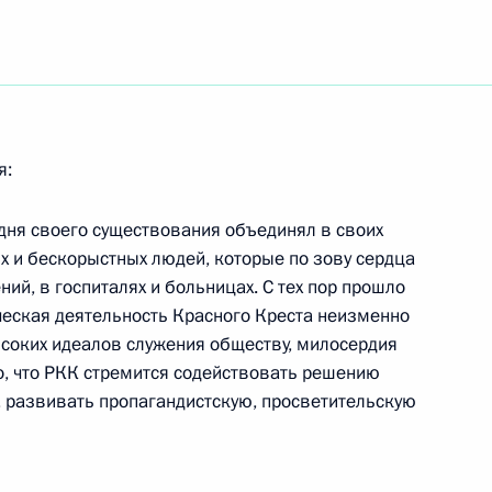
ны состоялся телефонный
мьер-министром Израиля
я:
 дня своего существования объединял в своих
 и бескорыстных людей, которые по зову сердца
аследного принца Саудовской
2
ий, в госпиталях и больницах. С тех пор прошло
аль-Сауда
ческая деятельность Красного Креста неизменно
соких идеалов служения обществу, милосердия
й Кремлевский Дворец
о, что РКК стремится содействовать решению
 развивать пропагандистскую, просветительскую
го артиста России, актера
Адоскина с 80-летием