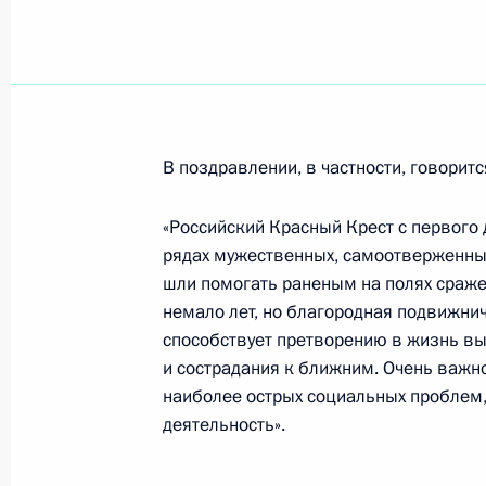
23 ноября 2007 года, пятница
По инициативе израильской сторо
разговор Владимира Путина с Пре
Эхудом Ольмертом
В поздравлении, в частности, говоритс
23 ноября 2007 года, 23:10
«Российский Красный Крест с первого
рядах мужественных, самоотверженных
Владимир Путин принял в Кремле н
шли помогать раненым на полях сражен
Аравии Султана ибн Абделя Азиза 
немало лет, но благородная подвижни
способствует претворению в жизнь вы
23 ноября 2007 года, 14:30
Москва, Большо
и сострадания к ближним. Очень важн
наиболее острых социальных проблем,
деятельность».
Владимир Путин поздравил народно
театра имени Моссовета Анатолия 