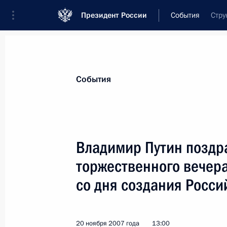
Президент России
События
Стру
Президент
Администрация
Государст
Новости
Стенограммы
Поездки
Те
События
Показа
Владимир Путин поздр
торжественного вечер
Владимир Путин поздравил артиста
Головко с 75-летием
со дня создания Росси
24 ноября 2007 года, 11:00
20 ноября 2007 года
13:00