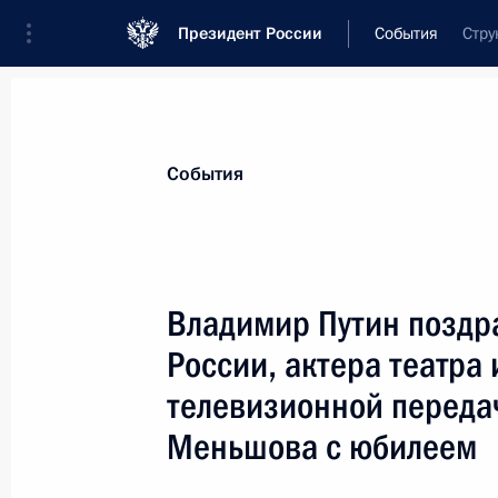
Президент России
События
Стру
Президент
Администрация
Государст
Новости
Стенограммы
Поездки
Те
События
Показа
Владимир Путин поздр
России, актера театра 
Владимир Путин поздравил певца,
Рената Ибрагимова с 60-летием
телевизионной передач
20 ноября 2007 года, 09:40
Меньшова с юбилеем