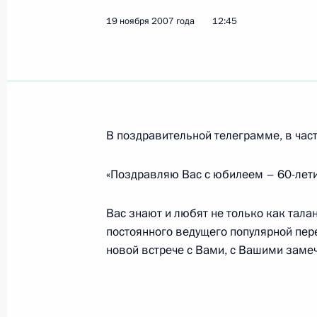
19 ноября 2007 года
Владимир Путин поздравил кинодр
12:45
с юбилеем
20 ноября 2007 года, 09:30
Владимир Путин подписал Распоряж
В поздравительной телеграмме, в част
в IV квартале 2007 года из резер
«Поздравляю Вас с юбилеем – 60-лети
20 ноября 2007 года, 09:00
Вас знают и любят не только как талан
постоянного ведущего популярной пере
19 ноября 2007 года, понедельник
новой встрече с Вами, с Вашими заме
У государства и церкви обширное п
в вопросах укрепления нравственно
и культурного наследия