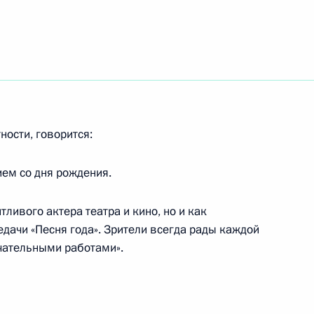
аматурга Викторию Токареву
ение о выделении средств
ности, говорится:
вного фонда Президента
ем со дня рождения.
тливого актера театра и кино, но и как
дачи «Песня года». Зрители всегда рады каждой
чательными работами».
оле для сотрудничества
1
сти, сохранения духовного