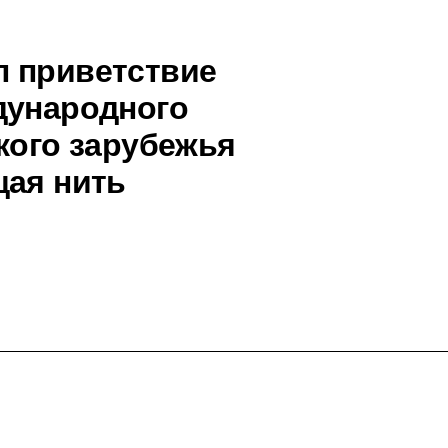
л приветствие
дународного
кого зарубежья
щая нить