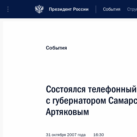
Президент России
События
Стру
Президент
Администрация
Государст
Новости
Стенограммы
Поездки
Те
События
Показа
Состоялся телефонный
с губернатором Самар
1 ноября 2007 года, четверг
Артяковым
Владимир Путин провел совещание
1 ноября 2007 года, 16:00
Москва, Кремль
31 октября 2007 года
16:30