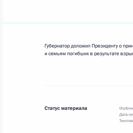
Владимир Путин встретился с пред
Борисом Титовым и президентом «
Борисовым
1 ноября 2007 года, 15:30
Москва, Кремль
Губернатор доложил Президенту о пр
и семьям погибших в результате взрыв
Владимир Путин подписал закон, 
по налогу на доходы физических л
международных, иностранных или 
1 ноября 2007 года, 13:30
Статус материала
Опублик
Дата пу
Владимир Путин подписал Указ о 
Текстов
ряда зарубежных русистов, полити