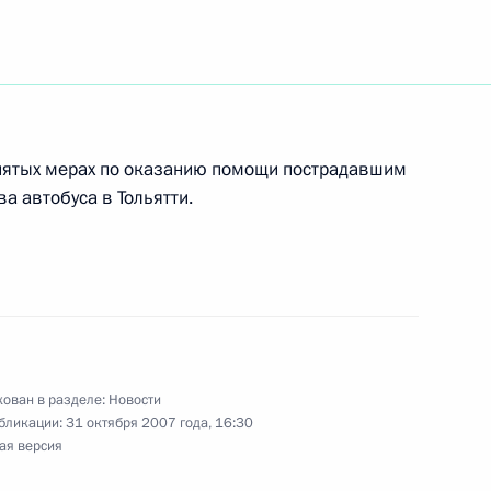
седателем «Деловой России»
1
ОПОРЫ России» Сергеем
инятых мерах по оказанию помощи пострадавшим
а автобуса в Тольятти.
расширяющий льготы
иц в отношении
российских премий
ован в разделе:
Новости
бликации:
31 октября 2007 года, 16:30
награждении медалью Пушкина
ая версия
ческих и общественных