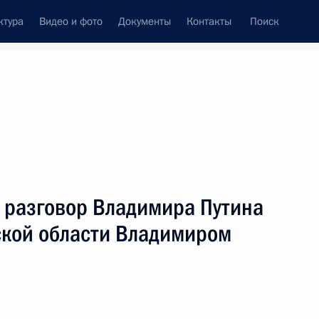
ктура
Видео и фото
Документы
Контакты
Поиск
венный Совет
Совет Безопасности
Комиссии и советы
леграммы
Сведения о Президенте
ноябрь, 2007
ть следующие материалы
 разговор Владимира Путина
ской области Владимиром
 по экономическим вопросам
1