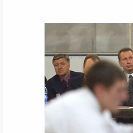
В связи с кончиной актера и режи
Президент направил телеграмму со
Марии Соломиной
28 мая 2002 года, 00:00
Владимир Путин направил Президе
Алиеву поздравительное послание 
праздника страны – Дня Республик
28 мая 2002 года, 00:00
Президент поздравил военнослужа