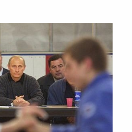
ссера Виталия Соломина
болезнования его вдове
нту Азербайджана Гейдару
по случаю национального
и
щих, гражданский персонал