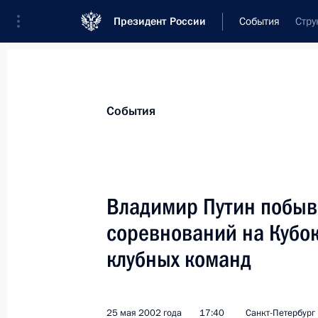
Президент России
События
Стру
Президент
Администрация
Государст
Новости
Стенограммы
Поездки
Те
События
Показа
Владимир Путин побыв
соревнований на Кубо
Президент направил телеграмму д
пограничной службы России Конста
клубных команд
передал самые искренние соболезн
генерал-майора Виталия Гамова
25 мая 2002 года
17:40
Санкт-Петербург
28 мая 2002 года, 00:00