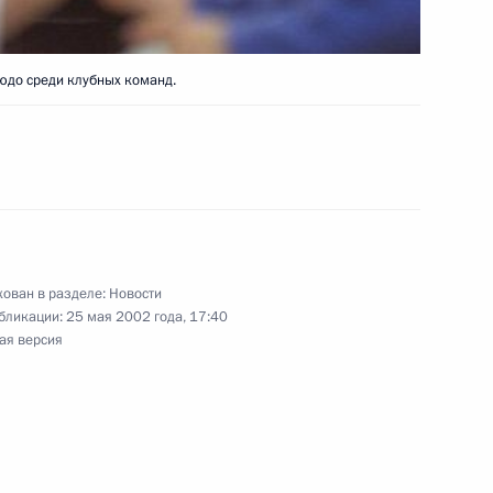
чной службы
 Днем пограничника
юдо среди клубных команд.
ика РАН, лауреата Ленинской
Государственной премии
ием
ован в разделе:
Новости
бликации:
25 мая 2002 года, 17:40
ая версия
ладимира Путина
Акаевым