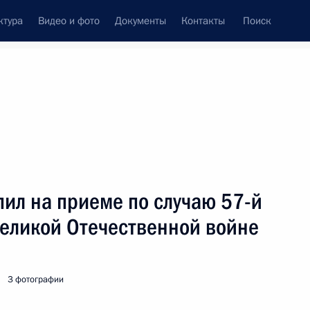
ктура
Видео и фото
Документы
Контакты
Поиск
венный Совет
Совет Безопасности
Комиссии и советы
леграммы
Сведения о Президенте
май, 2002
ть следующие материалы
ил на приеме по случаю 57-й
еликой Отечественной войне
Председателем Правительства
1
3 фотографии