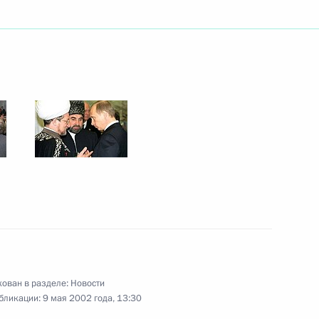
идентом Киргизии Аскаром
1
идентов России и Армении
2
ора о коллективной
7
дании международной
ован в разделе:
Новости
ации Договора
бликации:
9 мая 2002 года, 13:30