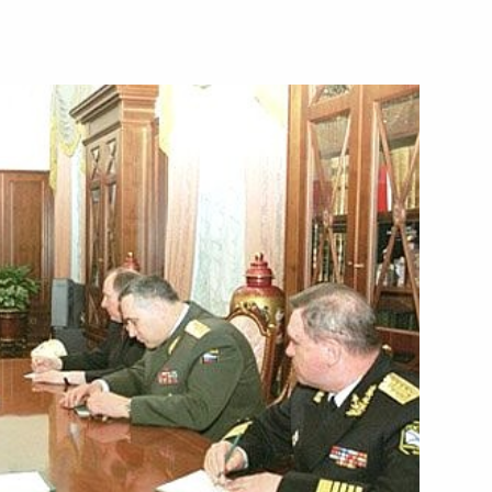
й
ента Российского союза
ей Аркадия Вольского с 70-
Председателем Правительства
1