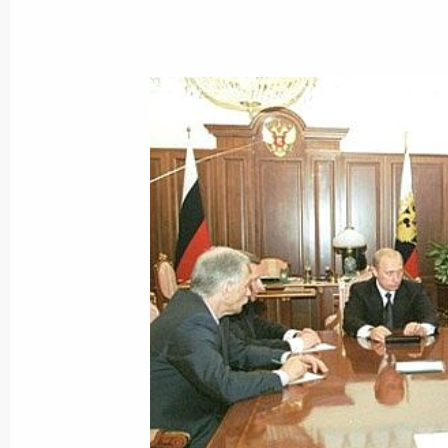
15 мая 2002 года, 21:00
Сочи, Бочаров Руче
Владимир Путин поздравил презид
промышленников и предпринимател
летием
15 мая 2002 года, 00:00
14 мая 2002 года, вторник
Владимир Путин провел встречу с 
Михаилом Касьяновым
14 мая 2002 года, 20:45
Москва, Внуково-2