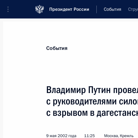
Президент России
События
Стру
Президент
Администрация
Государст
Новости
Стенограммы
Поездки
Те
События
Показа
Владимир Путин прове
с руководителями сило
15 мая 2002 года, среда
с взрывом в дагестанс
Владимир Путин провел рабочую вс
гражданской обороны, чрезвычайн
последствий стихийных бедствий С
9 мая 2002 года
11:25
Москва, Кремль