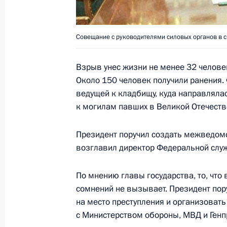
Владимир Путин встретился с През
Акаевым
Совещание с руководителями силовых органов в с
14 мая 2002 года, 17:20
Москва, Кремль
Взрыв унес жизни не менее 32 человек
Около 150 человек получили ранения. 
В Кремле состоялась встреча през
ведущей к кладбищу, куда направляла
к могилам павших в Великой Отечеств
14 мая 2002 года, 16:30
Москва
Президент поручил создать межведомс
возглавил директор Федеральной слу
Лидеры государств – членов Догов
безопасности договорились о соз
По мнению главы государства, то, что
региональной структуры – Организ
сомнений не вызывает. Президент по
о коллективной безопасности
на место преступления и организовать
с Министерством обороны, МВД и Генп
14 мая 2002 года, 15:00