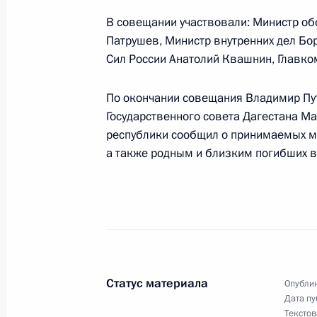
В совещании участвовали: Министр о
Патрушев, Министр внутренних дел Бо
Президент России направил в адре
Сил России Анатолий Квашнин, Главк
Украины соболезнования в связи с
Лобановского
По окончании совещания Владимир Пу
14 мая 2002 года, 00:00
Государственного совета Дагестана 
республики сообщил о принимаемых м
а также родным и близким погибших в 
13 мая 2002 года, понедельник
Состоялась встреча Владимира Пут
Таджикистана Эмомали Рахмонов
13 мая 2002 года, 17:50
Москва, Кремль
Статус материала
Опублик
Дата пу
Лидеры России и Молдавии подпис
Текстов