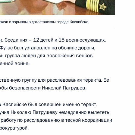
идентом Киргизии Аскаром
1
вязи с взрывом в дагестанском городе Каспийске.
. Среди них – 12 детей и 15 военнослужащих.
Фугас был установлен на обочине дороги,
идентов России и Армении
сь группа людей для возложения венков
2
енной войне.
твенную группу для расследования теракта. Ее
жбы безопасности Николай Патрушев.
ора о коллективной
7
дании международной
 в Каспийске был совершен именно теракт,
ации Договора
ручил Николаю Патрушеву немедленно вылететь
 работу по расследованию в тесной координации
рокуратурой.