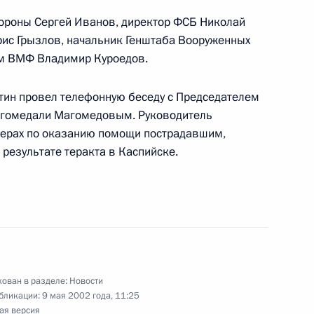
бороны Сергей Иванов, директор ФСБ Николай
рис Грызлов, начальник Генштаба Вооруженных
с Федерации футбола
ом ВМФ Владимир Куроедов.
 кончиной Валерия
тин провел телефонную беседу с Председателем
Магомедали Магомедовым. Руководитель
ерах по оказанию помощи пострадавшим,
результате теракта в Каспийске.
ина с Президентом
2
ым
ован в разделе:
Новости
бликации:
9 мая 2002 года, 11:25
али протокол об обмене
ая версия
2