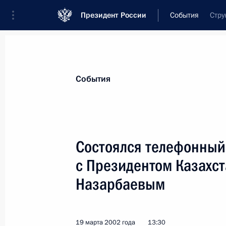
Президент России
События
Стру
Президент
Администрация
Государст
Новости
Стенограммы
Поездки
Те
События
Показа
Состоялся телефонный
с Президентом Казахс
21 марта 2002 года, четверг
Назарбаевым
Владимир Путин встретился с изве
Фетисовым
21 марта 2002 года, 16:30
Москва, Кремль
19 марта 2002 года
13:30