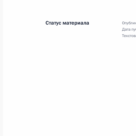
Владимир Путин провел совместное
Безопасности, президиума Госсовет
и высоким технологиям при Презид
Статус материала
Опублик
20 марта 2002 года, 19:00
Москва, Кремль
Дата пу
Текстов
Состоялся телефонный разговор П
с Председателем КНР Цзян Цзэмин
20 марта 2002 года, 16:20
Президент провел в Министерстве
по вопросам стратегии и перспект
строительства
20 марта 2002 года, 13:00
Москва