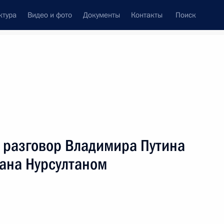
ктура
Видео и фото
Документы
Контакты
Поиск
венный Совет
Совет Безопасности
Комиссии и советы
леграммы
Сведения о Президенте
март, 2002
ть следующие материалы
 разговор Владимира Путина
тана Нурсултаном
стным хоккеистом Вячеславом
1