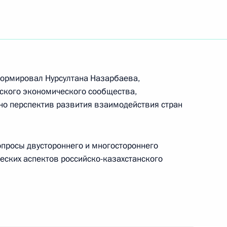
твие чемпиону мира
Алексею Ягудину
формировал Нурсултана Назарбаева,
кого экономического сообщества,
ьно перспектив развития взаимодействия стран
тречу с Министром по делам
опросы двустороннего и многостороннего
ым ситуациям и ликвидации
ческих аспектов российско-казахстанского
ергеем Шойгу