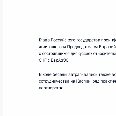
Владимир Путин направил приветс
по фигурному катанию на коньках 
21 марта 2002 года, 00:00
Глава Российского государства проин
являющегося Председателем Евразийс
о состоявшихся дискуссиях относител
20 марта 2002 года, среда
СНГ с ЕврАзЭС.
Владимир Путин провел рабочую вс
В ходе беседы затрагивались также в
гражданской обороны, чрезвычайн
сотрудничества на Каспии, ряд практи
последствий стихийных бедствий С
партнерства.
20 марта 2002 года, 19:30
Москва, Кремль