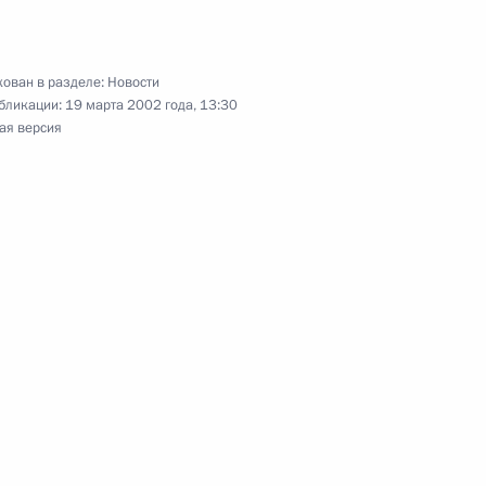
 заседание Совета
2
а и Совета по науке
енте России
ован в разделе:
Новости
бликации:
19 марта 2002 года, 13:30
ая версия
резидента России
ем
 обороны совещание
3
ивам оборонного