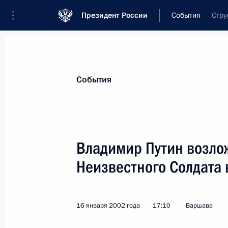
Президент России
События
Стру
Президент
Администрация
Государст
Новости
Стенограммы
Поездки
Те
События
Показа
Владимир Путин возло
Неизвестного Солдата
Президент России направил привет
команде России по гандболу
21 января 2002 года, 00:00
16 января 2002 года
17:10
Варшава