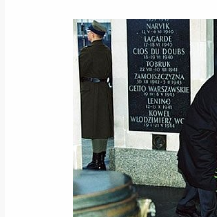
20 января 2002 года, воскресенье
Владимир Путин поздравил заслуже
Российской Федерации режиссера 
летием
20 января 2002 года, 00:00
19 января 2002 года, суббота
Владимир Путин провел плановое 
внутренней и внешней политики
19 января 2002 года, 13:15
Ново-Огарево