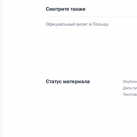
Смотрите также
18 января 2002 года, пятница
Официальный визит в Польшу
Прошла встреча Владимира Путина
Министром промышленности, науки
Клебановым
18 января 2002 года, 20:40
Москва, Кремль
Статус материала
Опублик
Дата пу
Владимир Путин провел встречу с 
Текстов
Госдумы по международным делам
18 января 2002 года, 19:20
Москва, Кремль
Президент России принял бывшего