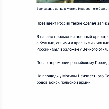
Владимир Путин поздравил народн
Ножкина с 65-летием
Возложение венка к Могиле Неизвестного Солдат
19 января 2002 года, 00:00
Президент России также сделал запись
В начале церемонии военный оркестр 
Владимир Путин поздравил Михаи
с белыми, синими и красными живыми 
вступлением в должность Главы Рес
России» был возложен у Вечного огня
Правительства Республики Алтай
19 января 2002 года, 00:00
После церемонии российскому Президе
На площади у Могилы Неизвестного Со
Президент России направил привет
родов войск польской армии.
и участникам Х юбилейного междун
на Кубок чемпионов Содружества
19 января 2002 года, 00:00