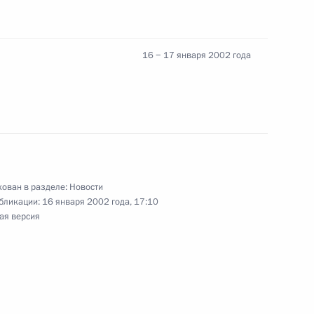
16 − 17 января 2002 года
 с вице-премьером,
 и технологий Ильей
ован в разделе:
Новости
бликации:
16 января 2002 года, 17:10
председателем Комитета
ая версия
 Дмитрием Рогозиным
 премьер-министра,