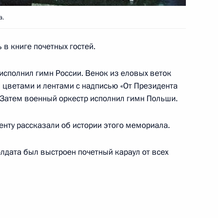
ого артиста РСФСР Михаила
а.
 в книге почетных гостей.
исполнил гимн России. Венок из еловых веток
ла Лапшина с официальным
цветами и лентами с надписью «От Президента
публики Алтай, Председателя
. Затем военный оркестр исполнил гимн Польши.
нту рассказали об истории этого мемориала.
лдата был выстроен почетный караул от всех
ствие организаторам
ародного турнира по футболу